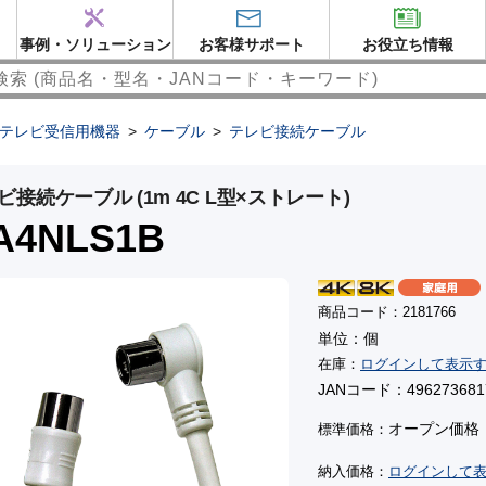
事例・ソリューション
お客様サポート
お役立ち情報
テレビ受信用機器
>
ケーブル
>
テレビ接続ケーブル
ビ接続ケーブル (1m 4C L型×ストレート)
A4NLS1B
商品コード：2181766
単位：個
在庫：
ログインして表示
JANコード：496273681
オープン価格
標準価格：
納入価格：
ログインして