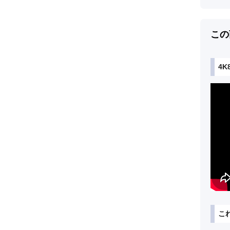
この
4
こ