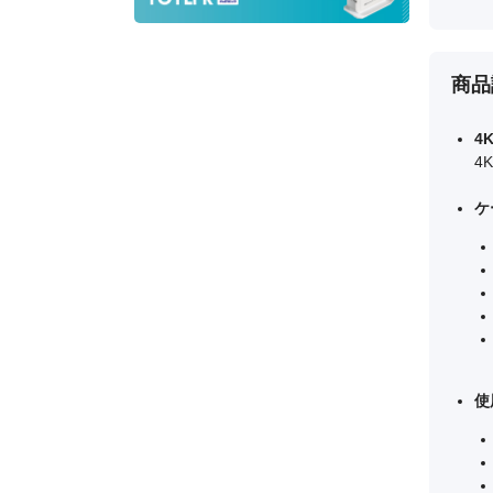
商品
4
4
ケ
使