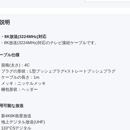
NA4NLS5
標準価格：オ
説明
K・8K放送(3224MHz)対応
K・8K放送(3224MHz)対応のテレビ接続ケーブルです。
ーブル仕様
規格(太さ)：4C
プラグの形状：L型プッシュプラグ×ストレートプッシュプラグ
ケーブルの長さ：1m
メッキ：ニッケルメッキ
梱包形状：ヘッダー
用可能な放送
新4K8K衛星放送
地上デジタル放送(UHF)
110°CSデジタル