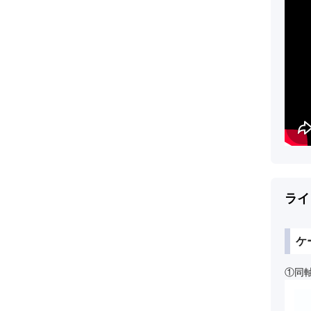
ライ
ケ
①同