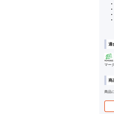
適
マー
商
商品