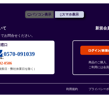
パソコン表示
スマホ表示
いて
新規会
までお問合せください。
様窓口
0570-091039
商品のご購入、
02-0586
ご利用には会員
土・日・祝祭日・弊社休業日を除く）
利用規約
プライバシーポ