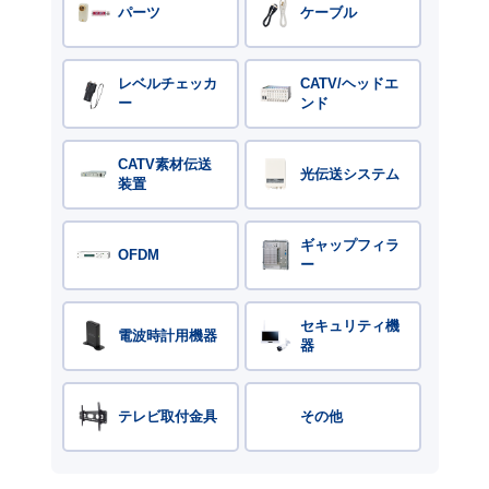
パーツ
ケーブル
レベルチェッカ
CATV/ヘッドエ
ー
ンド
CATV素材伝送
光伝送システム
装置
ギャップフィラ
OFDM
ー
セキュリティ機
電波時計用機器
器
テレビ取付金具
その他