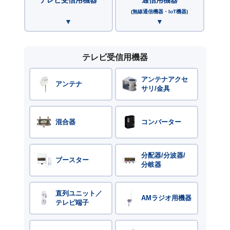
(無線通信機器・IoT機器)
テレビ受信用機器
アンテナアクセ
アンテナ
サリ/金具
混合器
コンバーター
分配器/分波器/
ブースター
分岐器
直列ユニット／
AMラジオ用機器
テレビ端子