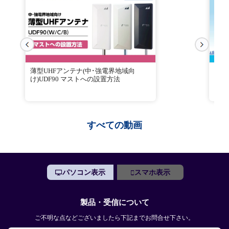
薄型UHFアンテナ(中･強電界地域向
電界
け)UDF90 マストへの設置方法
すべての動画
パソコン表示
スマホ表示
製品・受信について
ご不明な点などございましたら下記までお問合せ下さい。