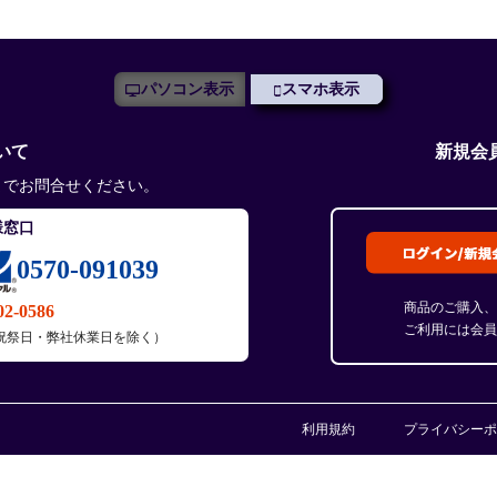
パソコン表示
スマホ表示
いて
新規会
までお問合せください。
様窓口
0570-091039
商品のご購入、
02-0586
ご利用には会員
土・日・祝祭日・弊社休業日を除く）
利用規約
プライバシーポ