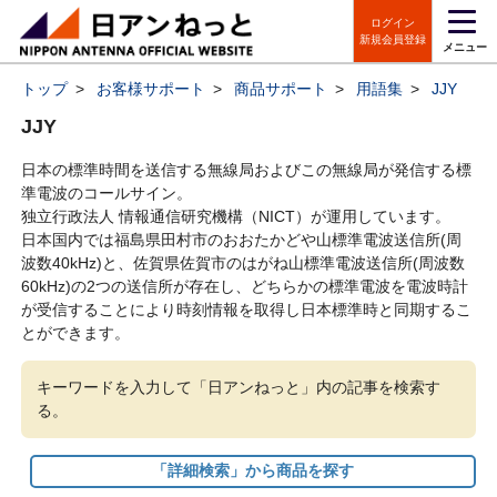
ログイン
新規会員登録
メニュー
トップ
>
お客様サポート
>
商品サポート
>
用語集
>
JJY
JJY
日本の標準時間を送信する無線局およびこの無線局が発信する標
準電波のコールサイン。
独立行政法人 情報通信研究機構（NICT）が運用しています。
日本国内では福島県田村市のおおたかどや山標準電波送信所(周
波数40kHz)と、佐賀県佐賀市のはがね山標準電波送信所(周波数
60kHz)の2つの送信所が存在し、どちらかの標準電波を電波時計
が受信することにより時刻情報を取得し日本標準時と同期するこ
とができます。
キーワードを入力して「日アンねっと」内の記事を検索す
る。