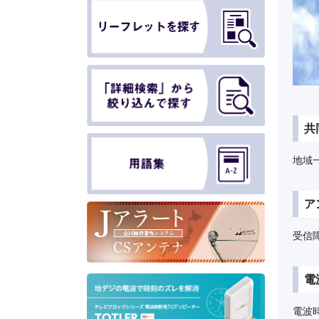
共
地域
ア
受信
電
電波