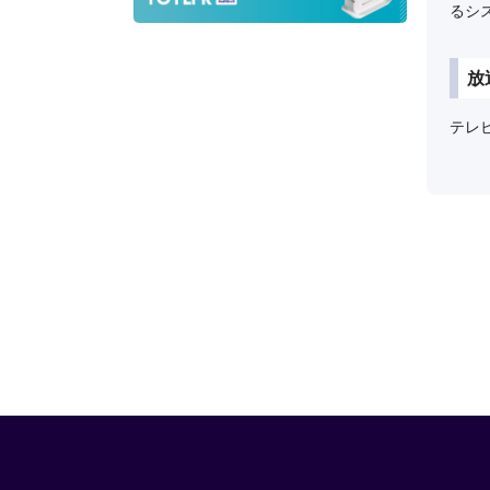
るシ
放
テレ