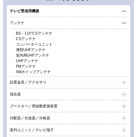
テレビ受信用機器
アンテナ
BS・110°CSアンテナ
CSアンテナ
コンバーターユニット
薄型UHFアンテナ
室内用UHFアンテナ
UHFアンテナ
FMアンテナ
AMホイップアンテナ
設置金具／アクセサリ
混合器
ブースター／周波数変換装置
分配器／分波器／分岐器
直列ユニット／テレビ端子