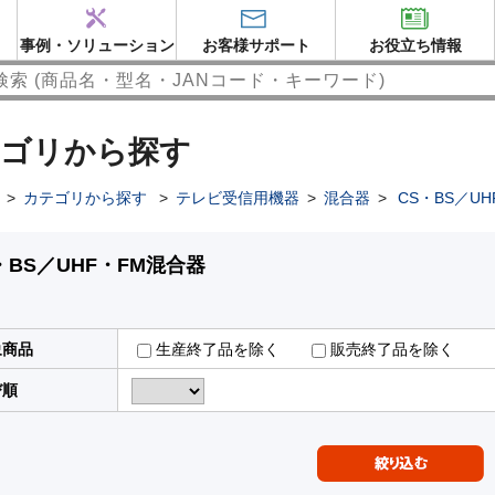
事例・ソリューション
お客様サポート
お役立ち情報
ゴリから探す
>
カテゴリから探す
>
テレビ受信用機器
>
混合器
>
CS・BS／U
・BS／UHF・FM混合器
象商品
生産終了品を除く
販売終了品を除く
び順