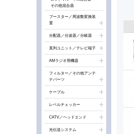
その他混合器
ブースター／周波数変換装
置
分配器／分波器／分岐器
直列ユニット／テレビ端子
AMラジオ用機器
フィルター／その他アンテ
ナパーツ
ケーブル
レベルチェッカー
CATV／ヘッドエンド
光伝送システム