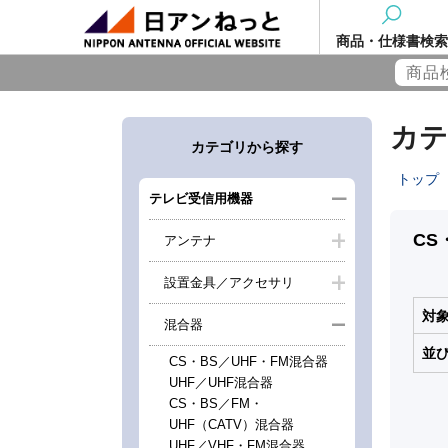
商品・仕様書検索
カテ
カテゴリから探す
トップ
テレビ受信用機器
CS
アンテナ
設置金具／アクセサリ
対
混合器
並
CS・BS／UHF・FM混合器
UHF／UHF混合器
CS・BS／FM・
UHF（CATV）混合器
UHF／VHF・FM混合器