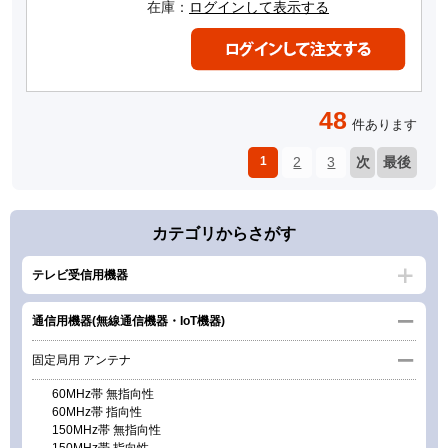
在庫：
ログインして表示する
48
件あります
1
2
3
次
最後
カテゴリからさがす
テレビ受信用機器
通信用機器(無線通信機器・IoT機器)
固定局用 アンテナ
60MHz帯 無指向性
60MHz帯 指向性
150MHz帯 無指向性
150MHz帯 指向性