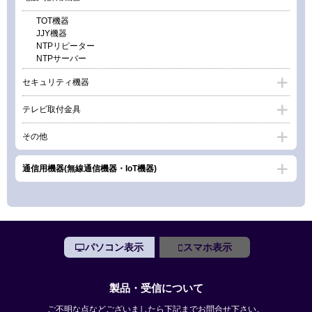
TOT機器
JJY機器
NTPリピーター
NTPサーバー
セキュリティ機器
テレビ取付金具
その他
通信用機器(無線通信機器・IoT機器)
パソコン表示
スマホ表示
製品・受信について
ご不明な点などございましたら下記までお問合せ下さい。