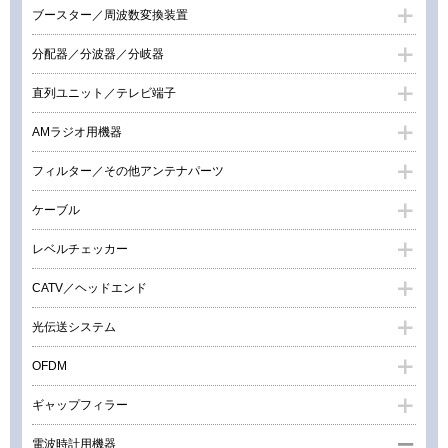
ブースター／周波数変換装置
分配器／分波器／分岐器
直列ユニット／テレビ端子
AMラジオ用機器
フィルター／その他アンテナパーツ
ケーブル
レベルチェッカー
CATV／ヘッドエンド
光伝送システム
OFDM
ギャップフィラー
電波時計用機器