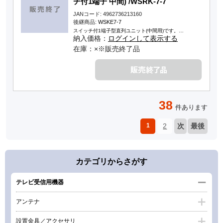
チ付1端子 中間) /WSRK-7-7
JANコード: 4962736213160
後継商品:
WSKE7-7
スイッチ付1端子型直列ユニット(中間用)です。…
納入価格：
ログインして表示する
在庫：×※販売終了品
38
件あります
1
2
次
最後
カテゴリからさがす
テレビ受信用機器
アンテナ
設置金具／アクセサリ