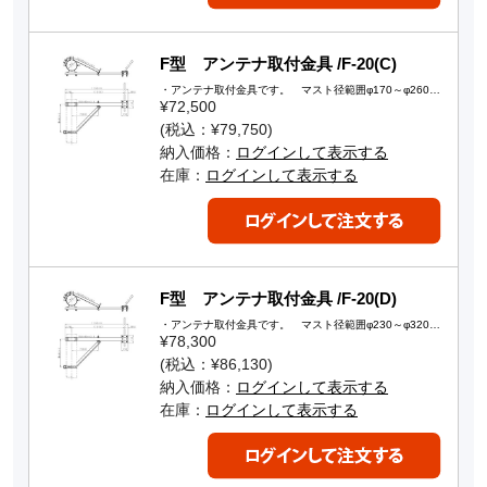
F型 アンテナ取付金具 /F-20(C)
・アンテナ取付金具です。 マスト径範囲φ170～φ260…
¥72,500
(税込：¥79,750)
納入価格：
ログインして表示する
在庫：
ログインして表示する
F型 アンテナ取付金具 /F-20(D)
・アンテナ取付金具です。 マスト径範囲φ230～φ320…
¥78,300
(税込：¥86,130)
納入価格：
ログインして表示する
在庫：
ログインして表示する