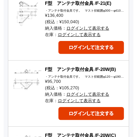
F型 アンテナ取付金具 /F-21(E)
・アンテナ取付金具です。 マスト径範囲φ300～φ410…
¥136,400
(税込：¥150,040)
納入価格：
ログインして表示する
在庫：
ログインして表示する
F型 アンテナ取付金具 /F-20W(B)
・アンテナ取付金具です。 マスト径範囲φ120～φ190…
¥95,700
(税込：¥105,270)
納入価格：
ログインして表示する
在庫：
ログインして表示する
F型 アンテナ取付金具 /F-20W(C)