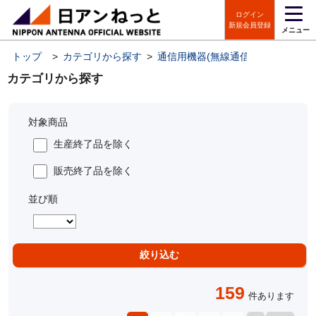
ログイン
新規会員登録
メニュー
トップ
>
カテゴリから探す
>
通信用機器(無線通信機器・IoT機器
カテゴリから探す
対象商品
生産終了品を除く
販売終了品を除く
並び順
159
件あります