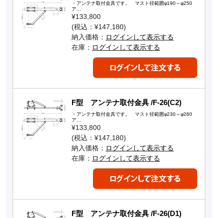
・アンテナ取付金具です。 マスト径範囲φ190～φ250
ア…
¥133,800
(税込：¥147,180)
納入価格：
ログインして表示する
在庫：
ログインして表示する
F型 アンテナ取付金具 /F-26(C2)
・アンテナ取付金具です。 マスト径範囲φ230～φ260
ア…
¥133,800
(税込：¥147,180)
納入価格：
ログインして表示する
在庫：
ログインして表示する
F型 アンテナ取付金具 /F-26(D1)