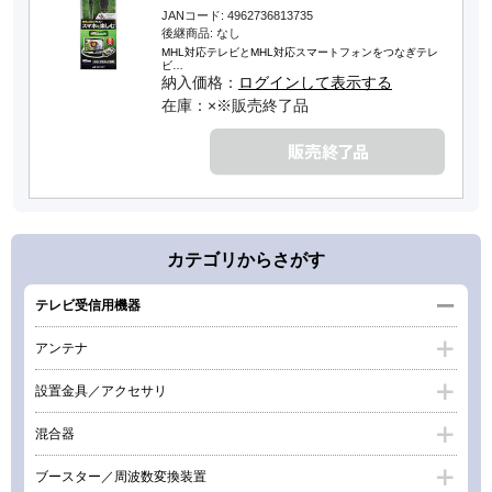
JANコード: 4962736813735
後継商品: なし
MHL対応テレビとMHL対応スマートフォンをつなぎテレ
ビ…
納入価格：
ログインして表示する
在庫：×※販売終了品
カテゴリからさがす
テレビ受信用機器
アンテナ
設置金具／アクセサリ
混合器
ブースター／周波数変換装置