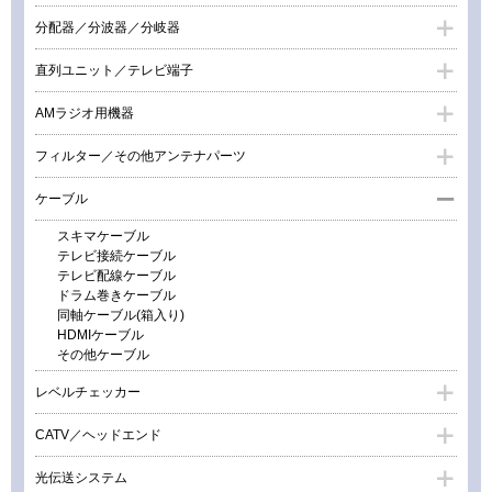
分配器／分波器／分岐器
直列ユニット／テレビ端子
AMラジオ用機器
フィルター／その他アンテナパーツ
ケーブル
スキマケーブル
テレビ接続ケーブル
テレビ配線ケーブル
ドラム巻きケーブル
同軸ケーブル(箱入り)
HDMIケーブル
その他ケーブル
レベルチェッカー
CATV／ヘッドエンド
光伝送システム