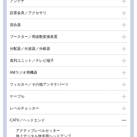
アンテナ
設置金具／アクセサリ
混合器
ブースター／周波数変換装置
分配器／分波器／分岐器
直列ユニット／テレビ端子
AMラジオ用機器
フィルター／その他アンテナパーツ
ケーブル
レベルチェッカー
CATV／ヘッドエンド
アクティブレベルセッター
地上デジタル放送用ヘッドアンプ