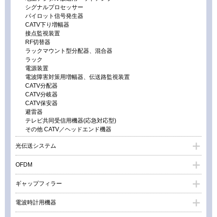
シグナルプロセッサー
パイロット信号発生器
CATV下り増幅器
接点監視装置
RF切替器
ラックマウント型分配器、混合器
ラック
電源装置
電波障害対策用増幅器、伝送路監視装置
CATV分配器
CATV分岐器
CATV保安器
避雷器
テレビ共同受信用機器(応急対応型)
その他 CATV／ヘッドエンド機器
光伝送システム
OFDM
ギャップフィラー
電波時計用機器