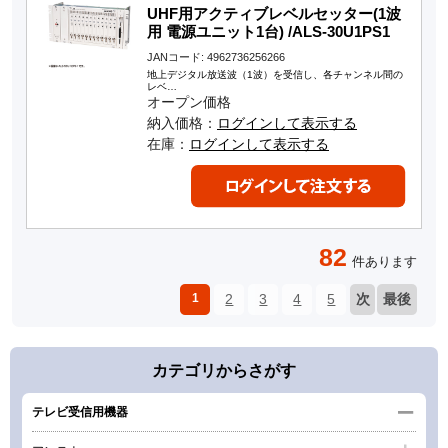
UHF用アクティブレベルセッター(1波
用 電源ユニット1台) /ALS-30U1PS1
JANコード: 4962736256266
地上デジタル放送波（1波）を受信し、各チャンネル間の
レベ…
オープン価格
納入価格：
ログインして表示する
在庫：
ログインして表示する
82
件あります
1
2
3
4
5
次
最後
カテゴリからさがす
テレビ受信用機器