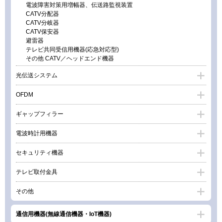
電波障害対策用増幅器、伝送路監視装置
CATV分配器
CATV分岐器
CATV保安器
避雷器
テレビ共同受信用機器(応急対応型)
その他 CATV／ヘッドエンド機器
光伝送システム
OFDM
ギャップフィラー
電波時計用機器
セキュリティ機器
テレビ取付金具
その他
通信用機器(無線通信機器・IoT機器)