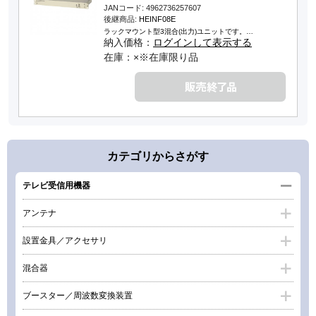
JANコード: 4962736257607
後継商品:
HEINF08E
ラックマウント型3混合(出力)ユニットです。…
納入価格：
ログインして表示する
在庫：×※在庫限り品
カテゴリからさがす
テレビ受信用機器
アンテナ
設置金具／アクセサリ
混合器
ブースター／周波数変換装置