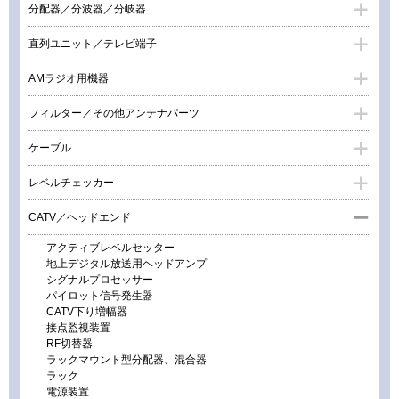
分配器／分波器／分岐器
直列ユニット／テレビ端子
AMラジオ用機器
フィルター／その他アンテナパーツ
ケーブル
レベルチェッカー
CATV／ヘッドエンド
アクティブレベルセッター
地上デジタル放送用ヘッドアンプ
シグナルプロセッサー
パイロット信号発生器
CATV下り増幅器
接点監視装置
RF切替器
ラックマウント型分配器、混合器
ラック
電源装置