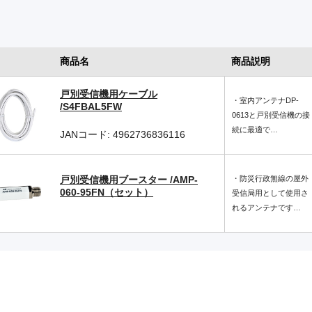
商品名
商品説明
戸別受信機用ケーブル
・室内アンテナDP-
/S4FBAL5FW
0613と戸別受信機の接
続に最適で…
JANコード: 4962736836116
戸別受信機用ブースター /AMP-
・防災行政無線の屋外
060-95FN（セット）
受信局用として使用さ
れるアンテナです…