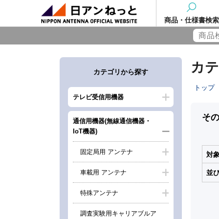
商品・仕様書検索
カテ
カテゴリから探す
トップ
テレビ受信用機器
そ
通信用機器(無線通信機器・
IoT機器)
固定局用 アンテナ
対
車載用 アンテナ
並
特殊アンテナ
調査実験用キャリアブルア