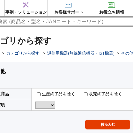
事例・ソリューション
お客様サポート
お役立ち情報
ゴリから探す
>
カテゴリから探す
>
通信用機器(無線通信機器・IoT機器)
>
その
の他
象商品
生産終了品を除く
販売終了品を除く
び順