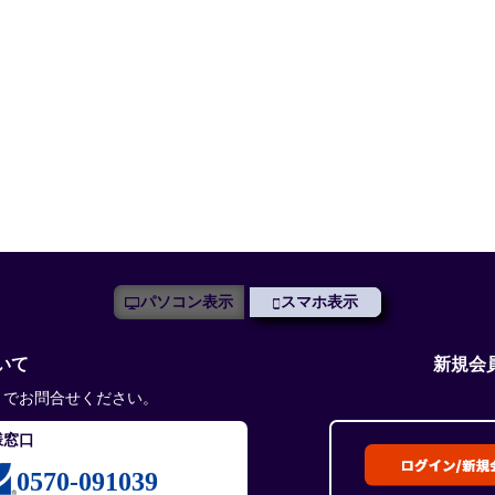
パソコン表示
スマホ表示
いて
新規会
までお問合せください。
様窓口
0570-091039