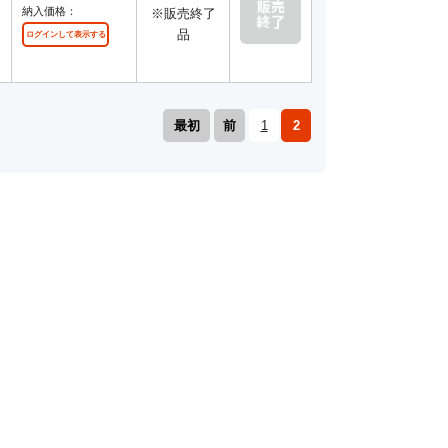
レ
納入価格：
※販売終了
品
ログインして表示する
最初
前
1
2