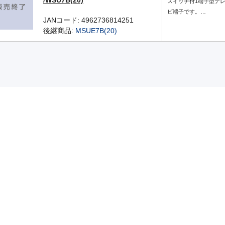
/WSU7B(20)
スイッチ付1端子型テ
ビ端子です。…
JANコード: 4962736814251
後継商品:
MSUE7B(20)