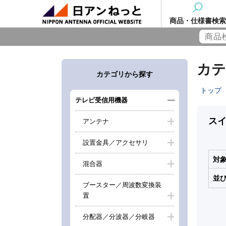
商品・仕様書検索
カテ
カテゴリから探す
トップ
テレビ受信用機器
ス
アンテナ
設置金具／アクセサリ
対
混合器
並
ブースター／周波数変換装
置
分配器／分波器／分岐器