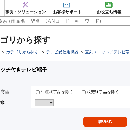
事例・ソリューション
お客様サポート
お役立ち情報
ゴリから探す
>
カテゴリから探す
>
テレビ受信用機器
>
直列ユニット／テレビ端
イッチ付きテレビ端子
象商品
生産終了品を除く
販売終了品を除く
び順