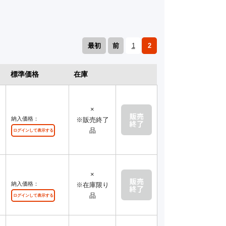
最初
前
1
2
標準価格
在庫
×
レ
納入価格：
※販売終了
品
ログインして表示する
×
レ
納入価格：
※在庫限り
品
ログインして表示する