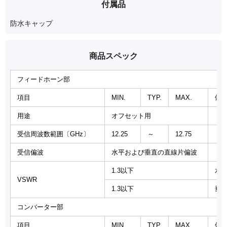
付属品
防水キャップ
商品スペック
フィードホーン部
項目
MIN.
TYP.
MAX.
備
用途
オフセット用
受信周波数範囲〔GHz〕
12.25
～
12.75
受信偏波
水平および垂直の直線片偏波
1.3以下
水
VSWR
1.3以下
垂
コンバーター部
項目
MIN.
TYP.
MAX.
備