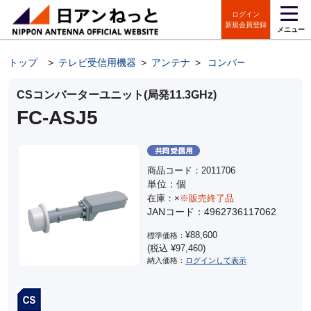
ログイン
新規会員登録
メニュー
トップ
>
テレビ受信用機器
>
アンテナ
>
コンバーターユニット
CSコンバーターユニット(局発11.3GHz)
FC-ASJ5
商品コード：2011706
単位：個
在庫：×
※販売終了品
JANコード：4962736117062
¥88,600
標準価格：
(税込 ¥97,460)
納入価格：
ログインして表示