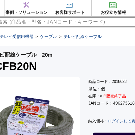
事例・ソリューション
お客様サポート
お役立ち情報
テレビ受信用機器
>
ケーブル
>
テレビ配線ケーブル
ビ配線ケーブル 20m
CFB20N
商品コード：2018623
単位：個
在庫：×
※販売終了品
JANコード：496273618
納入価格：
ログインして