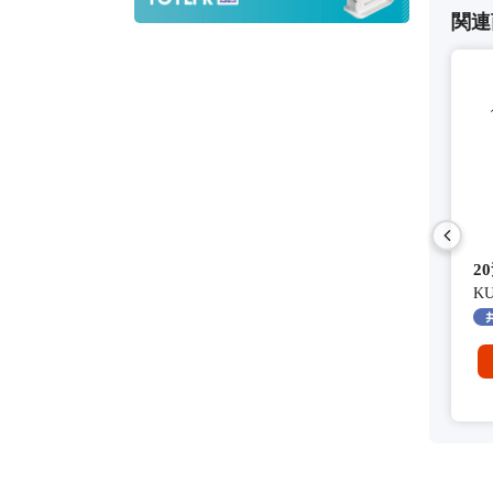
関連
用 40A ツバ上2.5m)
アンテナマスト(上部用 40A ツバ上3.0m)
60cm型BS・110°CSアン
2
5030G(M)
60SRL
KU