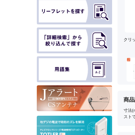
クリ
商品
寸法(
スト