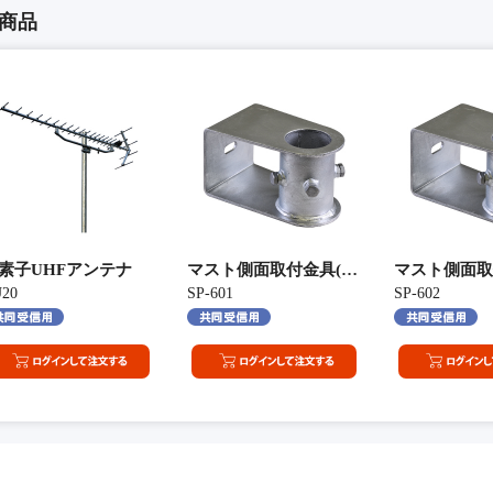
商品
テナ(右左旋円偏波受信用)
0素子UHFアンテナ
マスト側面取付金具(50A 中間用)
マスト側面取付
20
SP-601
SP-602