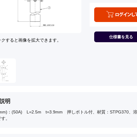
仕様書を見る
ックすると画像を拡大できます。
説明
mm)：(50A) L=2.5m t=3.9mm 押しボトル付、材質：STPG3
です。