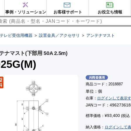
事例・ソリューション
お客様サポート
お役立ち情報
テレビ受信用機器
>
設置金具／アクセサリ
>
アンテナマスト
テナマスト(下部用 50A 2.5m)
025G(M)
商品コード：2018887
単位：個
在庫：
ログインして表示
JANコード：496273618
¥93,400
標準価格：
(税込：
納入価格：
ログインして