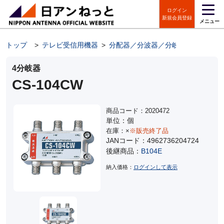
ログイン
新規会員登録
メニュー
トップ
>
テレビ受信用機器
>
分配器／分波器／分岐器
>
屋内用
4分岐器
CS-104CW
商品コード：2020472
単位：個
在庫：×
※販売終了品
JANコード：4962736204724
後継商品：
B104E
納入価格：
ログインして表示