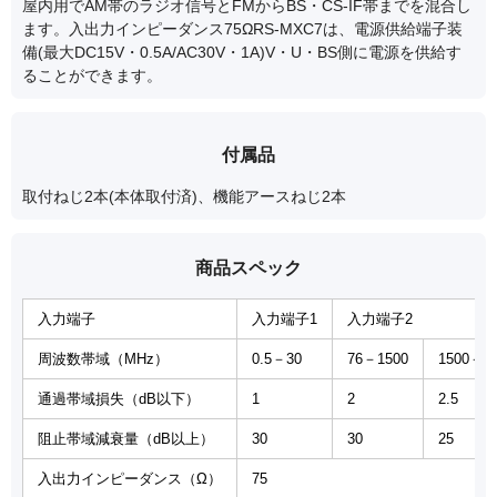
屋内用でAM帯のラジオ信号とFMからBS・CS-IF帯までを混合し
ます。入出力インピーダンス75ΩRS-MXC7は、電源供給端子装
備(最大DC15V・0.5A/AC30V・1A)V・U・BS側に電源を供給す
ることができます。
付属品
取付ねじ2本(本体取付済)、機能アースねじ2本
商品スペック
入力端子
入力端子1
入力端子2
周波数帯域（MHz）
0.5－30
76－1500
1500－2
通過帯域損失（dB以下）
1
2
2.5
阻止帯域減衰量（dB以上）
30
30
25
入出力インピーダンス（Ω）
75