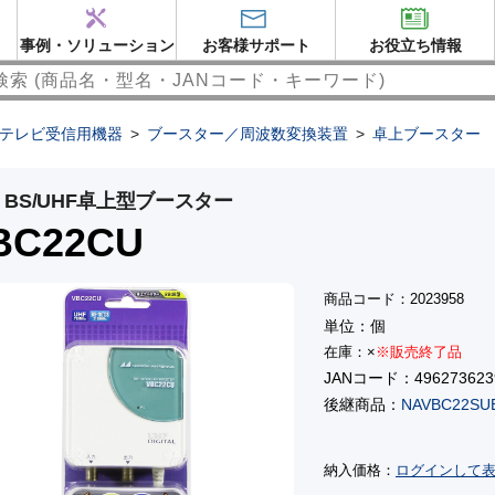
事例・ソリューション
お客様サポート
お役立ち情報
テレビ受信用機器
>
ブースター／周波数変換装置
>
卓上ブースター
・BS/UHF卓上型ブースター
BC22CU
商品コード：2023958
単位：個
在庫：×
※販売終了品
JANコード：496273623
後継商品：
NAVBC22SU
納入価格：
ログインして