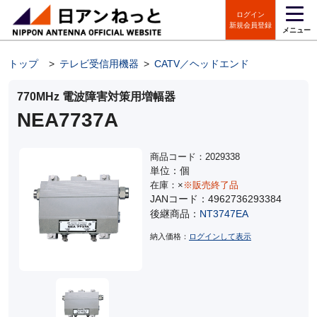
ログイン
新規会員登録
メニュー
トップ
>
テレビ受信用機器
>
CATV／ヘッドエンド
>
電波障害対
770MHz 電波障害対策用増幅器
NEA7737A
商品コード：2029338
単位：個
在庫：×
※販売終了品
JANコード：4962736293384
後継商品：
NT3747EA
納入価格：
ログインして表示