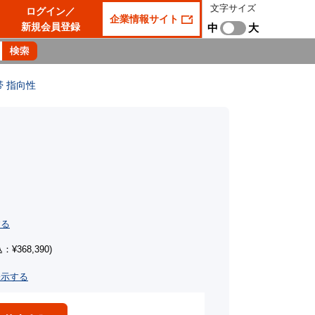
文字サイズ
ログイン／
企業情報サイト
新規会員登録
中
大
帯 指向性
する
：¥368,390)
表示する