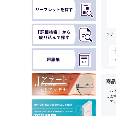
クリ
商品
・八
しま
・ア