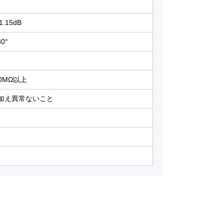
15dB
0°
0MΩ以上
間加え異常ないこと