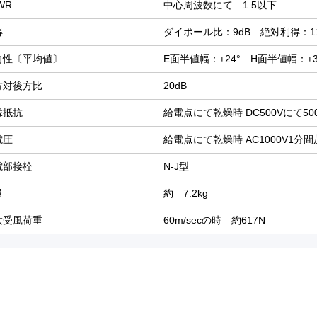
WR
中心周波数にて 1.5以下
得
ダイポール比：9dB 絶対利得：11.
向性〔平均値〕
E面半値幅：±24° H面半値幅：±3
方対後方比
20dB
縁抵抗
給電点にて乾燥時 DC500Vにて50
電圧
給電点にて乾燥時 AC1000V1分
電部接栓
N-J型
量
約 7.2kg
大受風荷重
60m/secの時 約617N