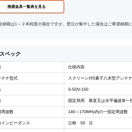
推奨金具一覧表を見る
暫定納期は1～２本程度の場合ですが、受注が集中した場合はご希望納期
スペック
目
仕様内容
ンテナ型式
スクリーン付5素子八木型アンテ
名
S-5DV-150
途
固定局用 垂直又は水平偏波単一
用周波数
140～170MHz内の一指定周波数
力インピーダンス
公称 50 Ω