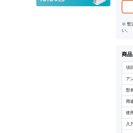
※ 
い。
商品
項
ア
型
用
使
入