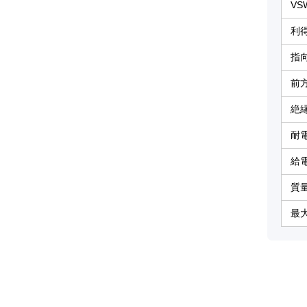
VS
利
指
前
絶
耐
給
質
最