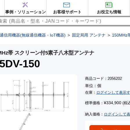
事例・ソリューション
お客様サポート
お役立ち情報
通信用機器(無線通信機器・IoT機器)
>
固定局用 アンテナ
>
150MHz
0MHz帯 スクリーン付5素子八木型アンテナ
-5DV-150
商品コード：2056202
単位：個
在庫：
ログインして表示
¥334,900
標準価格：
(税込
納入価格：
ログインして