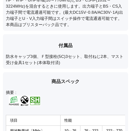
HF・VHF・UHF帯域(10～770MHz)とBS・CS-IF(1032～
3224MHz)を混合するときに使用します。出力端子とBS・CS入
力端子間で電流通過可能です。(最大DC15V･0.8A/AC30V･1A)出
力端子とU・V入力端子間はスイッチ操作で電流通過可能です。
本商品はブリスターパック品です。
付属品
防水キャップ3個、Ｆ型接栓(5C)3セット、取付ねじ2本、マスト
受け金具1セット(本体取付済)
商品スペック
摘要 :
項目
性能
周波数帯域〔MHz〕
10～76
76～222
222～770