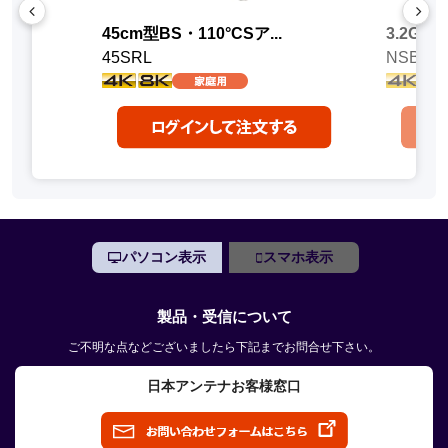
45cm型BS・110°CSア...
3.2GHz
45SRL
NSB42
パソコン表示
スマホ表示
製品・受信について
ご不明な点などございましたら下記までお問合せ下さい。
日本アンテナお客様窓口