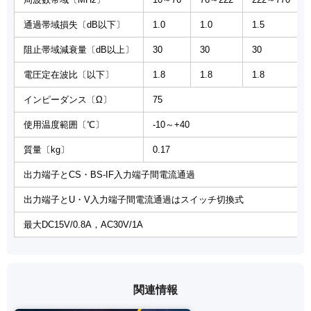
通過帯域損失〔dB以下〕
1.0
1.0
1.5
阻止帯域減衰量〔dB以上〕
30
30
30
電圧定在波比〔以下〕
1.8
1.8
1.8
インピーダンス〔Ω〕
75
使用温度範囲〔℃〕
-10～+40
質量〔kg〕
0.17
出力端子とCS・BS-IF入力端子間電流通過
出力端子とU・V入力端子間電流通過はスイッチ切換式
最大DC15V/0.8A，AC30V/1A
関連情報