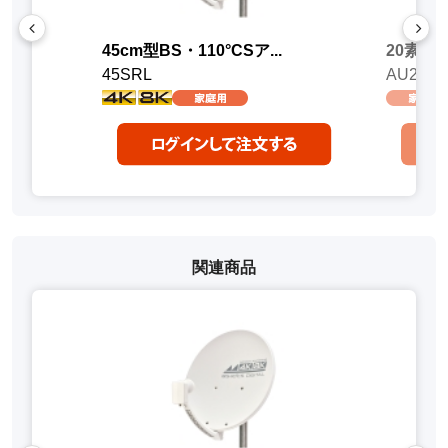
45cm型BS・110°CSア...
20素子
45SRL
AU20A
関連商品