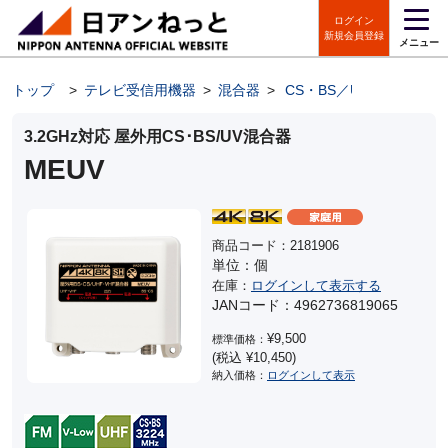
ログイン
新規会員登録
メニュー
トップ
>
テレビ受信用機器
>
混合器
>
CS・BS／UHF・FM混合
3.2GHz対応 屋外用CS･BS/UV混合器
MEUV
商品コード：2181906
単位：個
在庫：
ログインして表示する
JANコード：4962736819065
¥9,500
標準価格：
(税込 ¥10,450)
納入価格：
ログインして表示