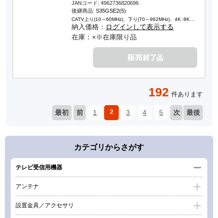
JANコード: 4962736820696
後継商品:
S35GSE2(5)
CATV上り(10～60MHz)、下り(70～962MHz)、4K･8K…
納入価格：
ログインして表示する
在庫：×※在庫限り品
192
件あります
最初
前
1
2
3
4
5
次
最後
カテゴリからさがす
テレビ受信用機器
アンテナ
設置金具／アクセサリ