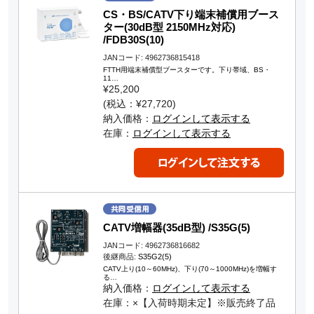
CS・BS/CATV下り端末補償用ブース
ター(30dB型 2150MHz対応)
/FDB30S(10)
JANコード: 4962736815418
FTTH用端末補償型ブースターです。下り帯域、BS・
11…
¥25,200
(税込：¥27,720)
納入価格：
ログインして表示する
在庫：
ログインして表示する
CATV増幅器(35dB型) /S35G(5)
JANコード: 4962736816682
後継商品:
S35G2(5)
CATV上り(10～60MHz)、下り(70～1000MHz)を増幅す
る…
納入価格：
ログインして表示する
在庫：×【入荷時期未定】※販売終了品