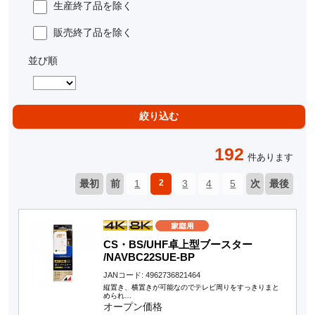
生産終了品を除く
販売終了品を除く
並び順
192
件あります
最初
前
1
2
3
4
5
次
最後
CS・BS/UHF卓上型ブースター
/NAVBC22SUE-BP
JANコード: 4962736821464
縦置き、横置きが可能なのでテレビ周りをすっきりまと
められ…
オープン価格