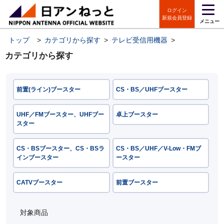
ログイン
新規会員登録
メニュー
トップ
>
カテゴリから探す
>
テレビ受信用機器
>
ブースター／
カテゴリから探す
前置(ライン)ブースター
CS・BS／UHFブースター
UHF／FMブースター、UHFブー
卓上ブースター
スター
CS・BSブースター、CS・BSラ
CS・BS／UHF／V-Low・FMブ
インブースター
ースター
CATVブースター
前置ブースター
対象商品