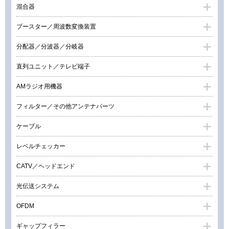
混合器
ブースター／周波数変換装置
分配器／分波器／分岐器
直列ユニット／テレビ端子
AMラジオ用機器
フィルター／その他アンテナパーツ
ケーブル
レベルチェッカー
CATV／ヘッドエンド
光伝送システム
OFDM
ギャップフィラー