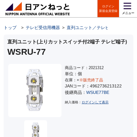
ログイン
新規会員登録
メニュー
トップ
>
テレビ受信用機器
>
直列ユニット／テレビ端子
>
スイ
直列ユニット(上りカットスイッチ付2端子 テレビ端子)
WSRU-77
商品コード：2021312
単位：個
在庫：×
※販売終了品
JANコード：4962736213122
後継商品：
WSUE77BE
納入価格：
ログインして表示