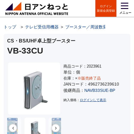
ログイン
新規会員登録
メニュー
トップ
>
テレビ受信用機器
>
ブースター／周波数変換装置
>
卓
CS・BS/UHF卓上型ブースター
VB-33CU
商品コード：2023961
単位：個
在庫：×
※販売終了品
JANコード：4962736239610
後継商品：
NAVB33SUE-BP
納入価格：
ログインして表示