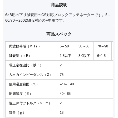
商品説明
6dB用の下り減衰用のCS対応ブロックアッテネーターです。5～
60/70～2602MHz対応のF型用です。
商品スペック
周波数帯域（MHｚ）
5～50
50～60
70～90
9
減衰量（ｄB）
1.8以下
3.0以下
6±1.5
6
電圧定在波比（以下）
2
入出力インピーダンス（Ω）
75
使用温度範囲（℃）
-20～+40
周囲湿度（％）
40～85
適正締付けトルク（N・m）
2
質量（ｇ）
18