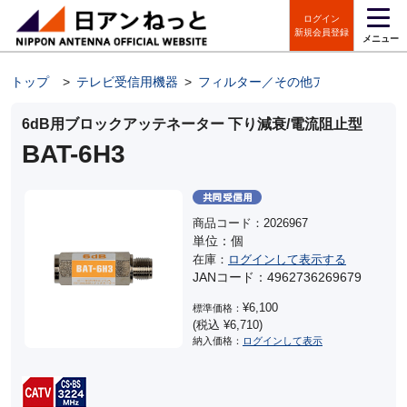
ログイン
新規会員登録
メニュー
トップ
>
テレビ受信用機器
>
フィルター／その他アンテナパーツ
6dB用ブロックアッテネーター 下り減衰/電流阻止型
BAT-6H3
商品コード：2026967
単位：個
在庫：
ログインして表示する
JANコード：4962736269679
¥6,100
標準価格：
(税込 ¥6,710)
納入価格：
ログインして表示