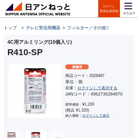
ログイン
新規会員登録
メニュー
トップ
>
テレビ受信用機器
>
フィルター／その他アンテナパーツ
4C用アルミリング(10個入リ)
R410-SP
商品コード：2028487
単位：個
在庫：
ログインして表示する
JANコード：4962736284870
¥1,200
標準価格：
(税込 ¥1,320)
納入価格：
ログインして表示