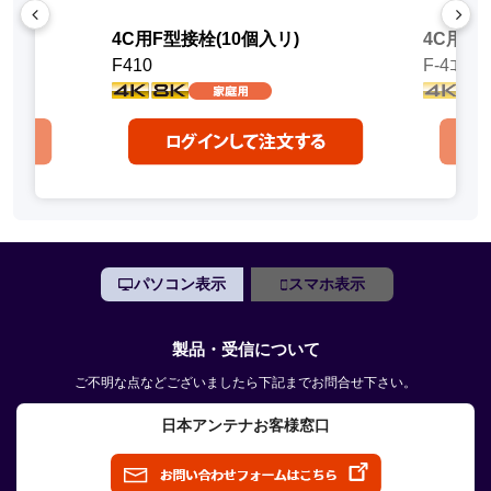
4C用F型接栓(10個入リ)
4C用接栓
F410
F-4ｺﾈｸﾀ
パソコン表示
スマホ表示
製品・受信について
ご不明な点などございましたら下記までお問合せ下さい。
日本アンテナお客様窓口