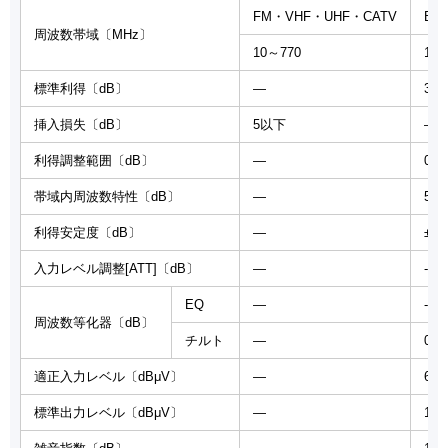
FM・VHF・UHF・CATV
BS
周波数帯域〔MHz〕
10～770
100
標準利得〔dB〕
―
35/
挿入損失〔dB〕
5以下
―
利得調整範囲〔dB〕
―
0～-
帯域内周波数特性〔dB〕
―
5.
利得安定度〔dB〕
―
±3.
入力レベル調整[ATT]〔dB〕
―
-1
EQ
―
-8
周波数等化器〔dB〕
チルト
―
0～-
適正入力レベル〔dBμV〕
―
68
標準出力レベル〔dBμV〕
―
103