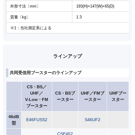
外形寸法〔mm〕
193(H)×147(W)×65(D)
質量〔kg〕
1.3
※1：当社測定系による
ラインアップ
共同受信用ブースターのラインアップ
CS・BS／
UHF／
CS・BSブ
UHF／FMブ
UHFブー
V-Low・FM
ースター
ースター
スター
ブースター
46dB
E46FUSS2
S46UF2
型
CSE452