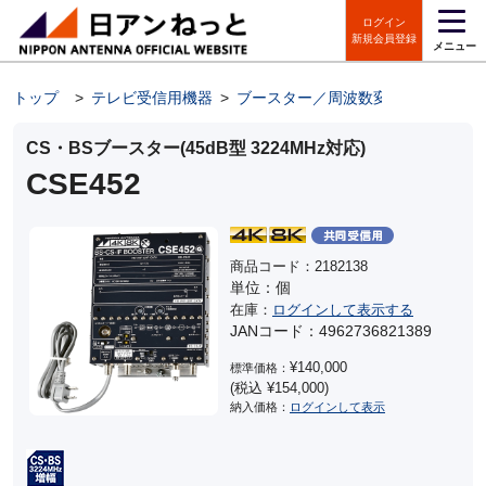
ログイン
新規会員登録
メニュー
トップ
>
テレビ受信用機器
>
ブースター／周波数変換装置
>
C
CS・BSブースター(45dB型 3224MHz対応)
CSE452
商品コード：2182138
単位：個
在庫：
ログインして表示する
JANコード：4962736821389
¥140,000
標準価格：
(税込 ¥154,000)
納入価格：
ログインして表示