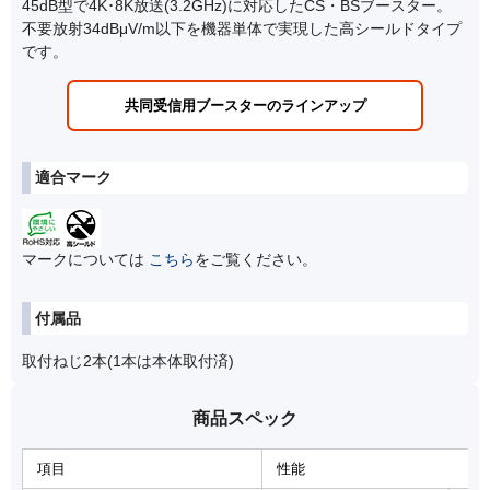
45dB型で4K･8K放送(3.2GHz)に対応したCS・BSブースター。
不要放射34dBμV/m以下を機器単体で実現した高シールドタイプ
です。
共同受信用ブースターのラインアップ
適合マーク
マークについては
こちら
をご覧ください。
付属品
取付ねじ2本(1本は本体取付済)
商品スペック
項目
性能