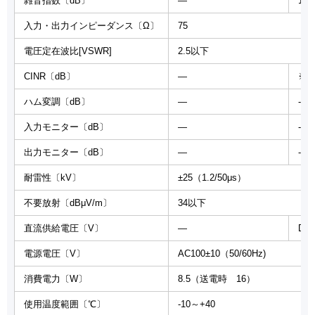
雑音指数〔dB〕
―
10
入力・出力インピーダンス〔Ω〕
75
電圧定在波比[VSWR]
2.5以下
CINR〔dB〕
―
※1
ハム変調〔dB〕
―
-6
入力モニター〔dB〕
―
-20
出力モニター〔dB〕
―
-20
耐雷性〔kV〕
±25（1.2/50μs）
不要放射〔dBμV/m〕
34以下
直流供給電圧〔V〕
―
DC
電源電圧〔V〕
AC100±10（50/60Hz)
消費電力〔W〕
8.5（送電時 16）
使用温度範囲〔℃〕
-10～+40