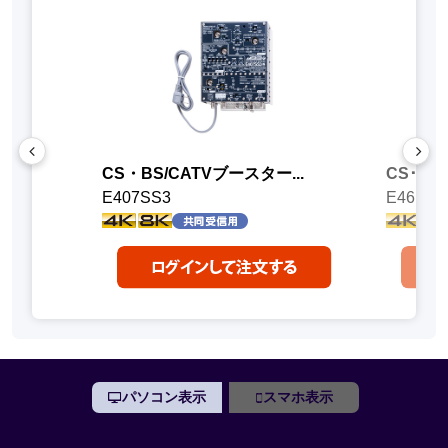
CS・BS/CATVブースター...
CS･BS/U
E407SS3
E46FUS
パソコン表示
スマホ表示