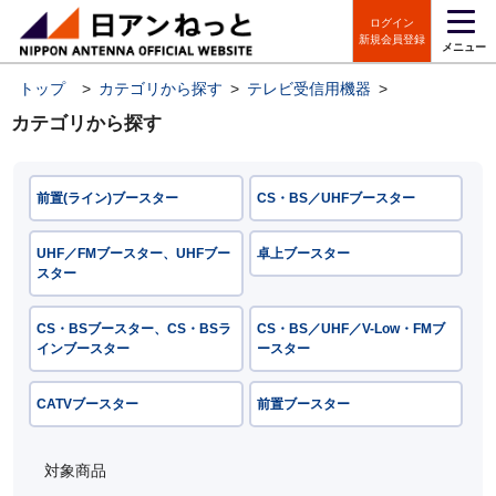
ログイン
新規会員登録
メニュー
トップ
>
カテゴリから探す
>
テレビ受信用機器
>
ブースター／
カテゴリから探す
前置(ライン)ブースター
CS・BS／UHFブースター
UHF／FMブースター、UHFブー
卓上ブースター
スター
CS・BSブースター、CS・BSラ
CS・BS／UHF／V-Low・FMブ
インブースター
ースター
CATVブースター
前置ブースター
対象商品