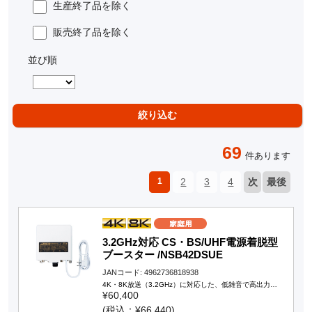
生産終了品を除く
販売終了品を除く
並び順
69
件あります
1
2
3
4
次
最後
3.2GHz対応 CS・BS/UHF電源着脱型
ブースター /NSB42DSUE
JANコード: 4962736818938
4K・8K放送（3.2GHz）に対応した、低雑音で高出力…
¥60,400
(税込：¥66,440)