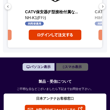
金具
CATV保安器(F型接栓付属な...
CATV
NH-K1(Fﾅｼ)
HIｶﾅｸﾞ
パソコン表示
スマホ表示
製品・受信について
ご不明な点などございましたら下記までお問合せ下さい。
日本アンテナお客様窓口