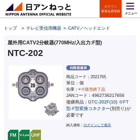
ログイン
新規会員登録
メニュー
トップ
>
テレビ受信用機器
>
CATV／ヘッドエンド
>
CATV分岐
屋外用CATV2分岐器(770MHz/入出力:F型)
NTC-202
商品コード：2021765
単位：個
在庫：×
※販売終了品
JANコード：4962736217656
後継商品：
GTC-202F(10)
※
FT
型-F型変換コネクター
(別売り)が
必要です
納入価格：
ログインして表示