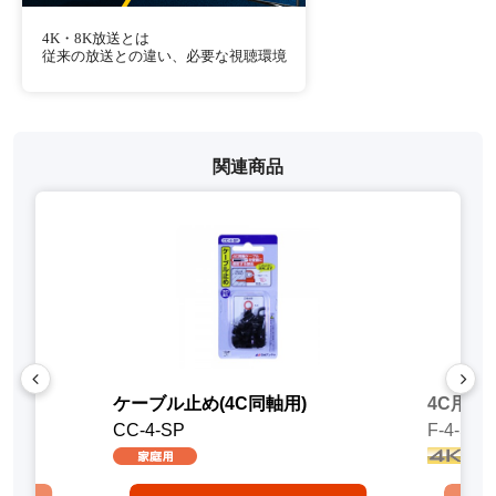
4K・8K放送とは
従来の放送との違い、必要な視聴環境
関連商品
ケーブル止め(4C同軸用)
4C用F型
CC-4-SP
F-4-SP