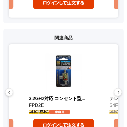
関連商品
黒
3.2GHz対応 コンセント型...
テレビ配
FPD2E
S4FBAL