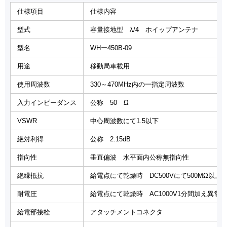
仕様項目
仕様内容
型式
容量接地型 λ/4 ホイップアンテナ
型名
WHー450B-09
用途
移動局車載用
使用周波数
330～470MHz内の一指定周波数
入力インピーダンス
公称 50 Ω
VSWR
中心周波数にて1.5以下
絶対利得
公称 2.15dB
指向性
垂直偏波 水平面内公称無指向性
絶縁抵抗
給電点にて乾燥時 DC500Vにて500MΩ以上
耐電圧
給電点にて乾燥時 AC1000V1分間加え異常
給電部接栓
アタッチメントコネクタ