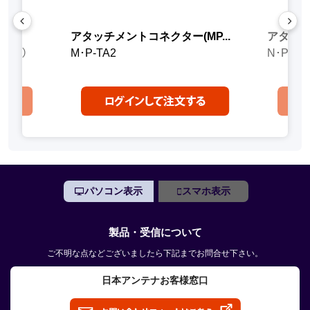
..
アタッチメントコネクター(MP...
アタッチ
 (ｾｯﾄ）
M･P-TA2
N･P-TA
パソコン表示
スマホ表示
製品・受信について
ご不明な点などございましたら下記までお問合せ下さい。
日本アンテナお客様窓口