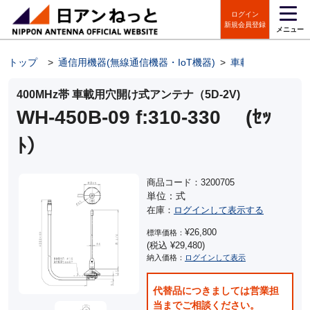
ログイン
新規会員登録
メニュー
トップ
>
通信用機器(無線通信機器・IoT機器)
>
車載用 アンテナ
400MHz帯 車載用穴開け式アンテナ（5D-2V)
WH-450B-09 f:310-330 (ｾｯ
ﾄ）
商品コード：3200705
単位：式
在庫：
ログインして表示する
¥26,800
標準価格：
(税込 ¥29,480)
納入価格：
ログインして表示