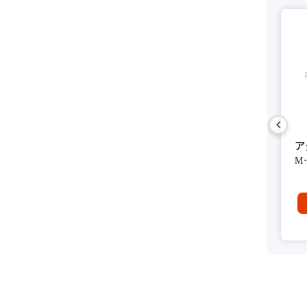
用穴開け式アンテナ（5D-2V)
400MHz帯 車載用穴開け式アンテナ（5D-2V)
400MHz帯 車載用穴開け式ア
ア
WH-450B-09 f:430-450
WH-450B-09 f:450-470
M･
(ｾｯﾄ）
(ｾｯﾄ）