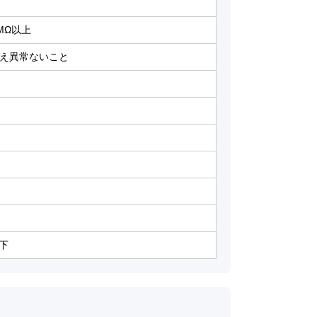
MΩ以上
加え異常ないこと
下