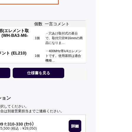
個数
一言コメント
部(エレメント取
・穴あけ取付式の基台
(WH-BA3-M6-
1個
で、取付穴径Φ16mmの商
品になりま…
・400MHz帯λ/4エレメン
ント (EL210)
1個
トです。使用基部は適合
機種…
仕様書を見る
ション
選択してください。
場合は別途営業担当までご連絡ください。
9 f:310-330 (ｾｯﾄ）
500 (税込：¥28,050)