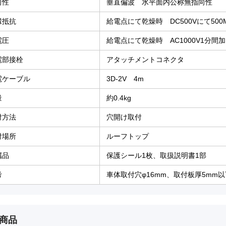
向性
垂直偏波 水平面内公称無指向性
縁抵抗
給電点にて乾燥時 DC500Vにて500
電圧
給電点にて乾燥時 AC1000V1分間
電部接栓
アタッチメントコネクタ
電ケーブル
3D-2V 4m
量
約0.4kg
付方法
穴開け取付
付場所
ルーフトップ
属品
保護シール1枚、取扱説明書1部
考
車体取付穴φ16mm、取付板厚5mm以
商品