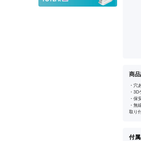
商品
・穴
・3
・保
・無
取り
付属