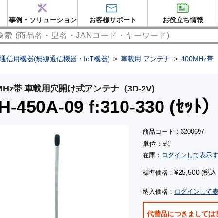
事例・ソリューション
お客様サポート
お役立ち情報
通信用機器(無線通信機器・IoT機器)
>
車載用 アンテナ
>
400MHz帯
0MHz帯 車載用穴開け式アンテナ（3D-2V)
-450A-09 f:310-330 (ｾｯﾄ
商品コード：3200697
単位：式
在庫：
ログインして表示
¥25,500
標準価格：
(税込：
納入価格：
ログインして