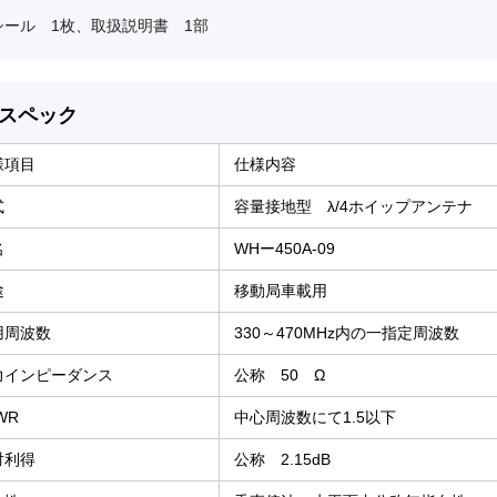
シール 1枚、取扱説明書 1部
WH-450A-0
標準価格：¥25,
スペック
様項目
仕様内容
式
容量接地型 λ/4ホイップアンテナ
名
WHー450A-09
途
移動局車載用
用周波数
330～470MHz内の一指定周波数
力インピーダンス
公称 50 Ω
WR
中心周波数にて1.5以下
対利得
公称 2.15dB