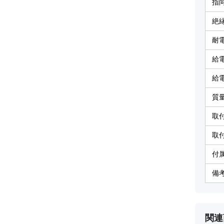
指
絶
耐
給
給
質
取
取
付
備
関連