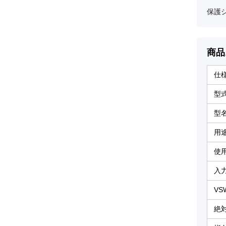
保護
商品
仕
型
型
用
使
入
VS
絶