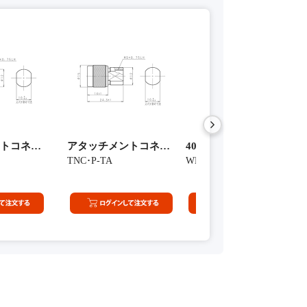
トコネクター(BNCP型)
アタッチメントコネクター(TNCP型)
400MHz帯 車載用穴開け式
TNC･P-TA
WH-450B-09 f:310-330
(ｾｯﾄ）