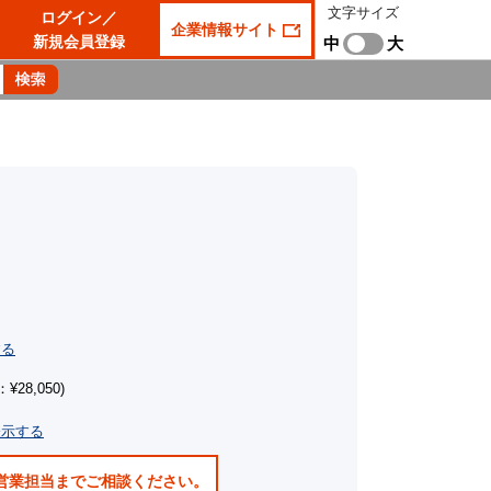
文字サイズ
ログイン／
企業情報サイト
新規会員登録
中
大
）
する
¥28,050)
表示する