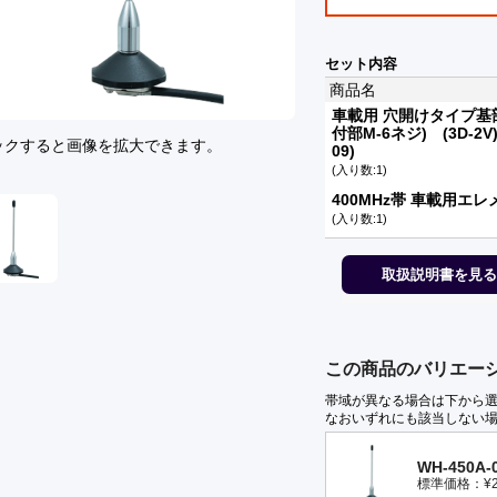
セット内容
商品名
車載用 穴開けタイプ基
付部M-6ネジ) (3D-2V) 
ックすると画像を拡大できます。
09)
(入り数:1)
400MHz帯 車載用エレメ
(入り数:1)
取扱説明書を見る
この商品のバリエー
帯域が異なる場合は下から
なおいずれにも該当しない
WH-450A-0
標準価格：¥25,