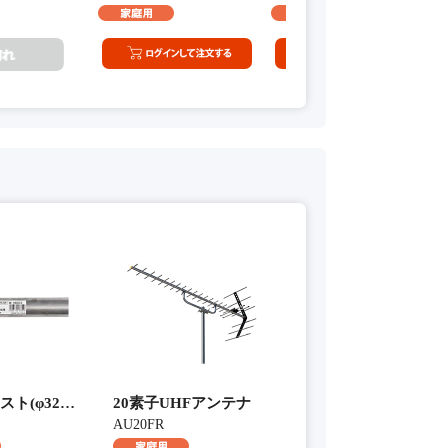
(φ32mm 1.8m)
20素子UHFアンテナ
AU20FR