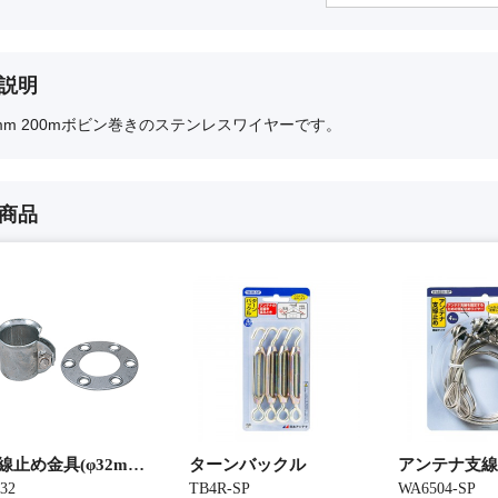
SW-160N(3
標準価格：¥5,5
説明
6mm 200mボビン巻きのステンレスワイヤーです。
商品
線止め金具(φ32mm マスト用)
ターンバックル
アンテナ支線
32
TB4R-SP
WA6504-SP