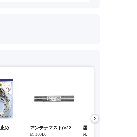
0M)ｽﾃﾝ
00 (税込：¥6,050)
止め
アンテナマスト(φ32mm 1.8m)
屋根馬
M-180D3
NAT-1Z