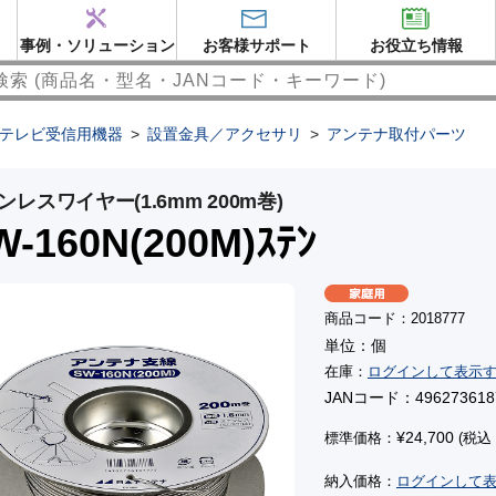
事例・ソリューション
お客様サポート
お役立ち情報
テレビ受信用機器
>
設置金具／アクセサリ
>
アンテナ取付パーツ
ンレスワイヤー(1.6mm 200m巻)
W-160N(200M)ｽﾃﾝ
商品コード：2018777
単位：個
在庫：
ログインして表示
JANコード：496273618
¥24,700
標準価格：
(税込：
納入価格：
ログインして