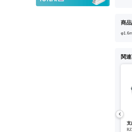
商品
φ1.
関連
mm 1.8m)
支線止め金具(φ25mm マスト用)
20素子UHFアンテナ
支
RZ25
AU20R
RZ