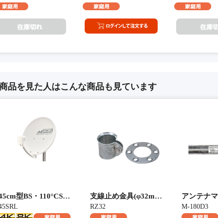
商品を見た人はこんな商品も見ています
45cm型BS・110°CSアンテナ
支線止め金具(φ32mm マスト用)
アンテナマスト
45SRL
RZ32
M-180D3