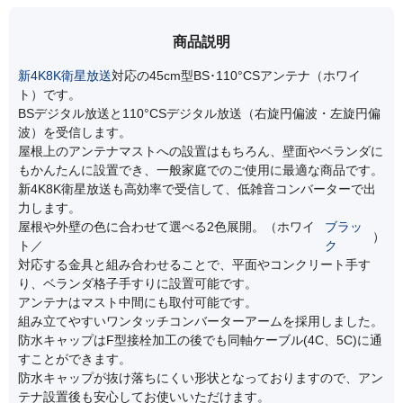
商品説明
新4K8K衛星放送
対応の45cm型BS･110°CSアンテナ（ホワイ
ト）です。
BSデジタル放送と110°CSデジタル放送（右旋円偏波・左旋円偏
波）を受信します。
屋根上のアンテナマストへの設置はもちろん、壁面やベランダに
もかんたんに設置でき、一般家庭でのご使用に最適な商品です。
新4K8K衛星放送も高効率で受信して、低雑音コンバーターで出
力します。
屋根や外壁の色に合わせて選べる2色展開。（ホワイ
ブラッ
）
ト／
ク
対応する金具と組み合わせることで、平面やコンクリート手す
り、ベランダ格子手すりに設置可能です。
アンテナはマスト中間にも取付可能です。
組み立てやすいワンタッチコンバーターアームを採用しました。
防水キャップはF型接栓加工の後でも同軸ケーブル(4C、5C)に通
すことができます。
防水キャップが抜け落ちにくい形状となっておりますので、アン
テナ設置後も安心してお使いいただけます。