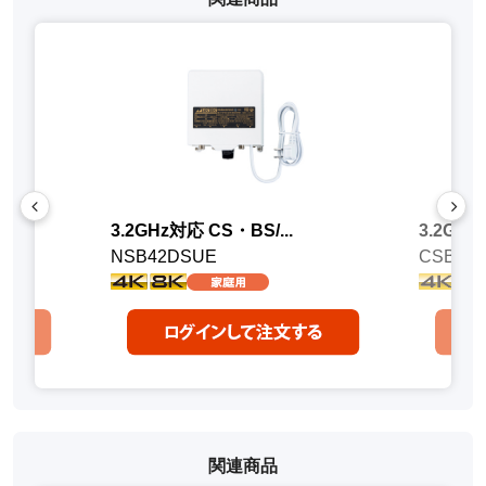
3.2GHz対応 CS・BS/...
3.2GHz
NSB42DSUE
CSBE2
関連商品