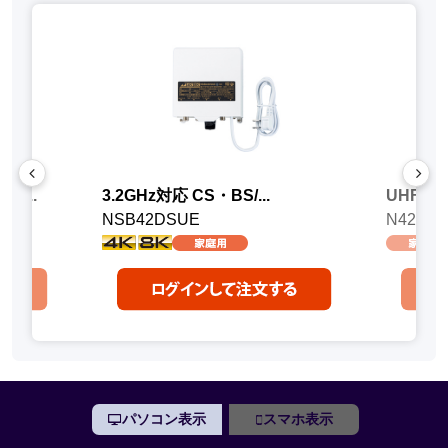
界...
3.2GHz対応 CS・BS/...
UHF電
NSB42DSUE
N42DU
パソコン表示
スマホ表示