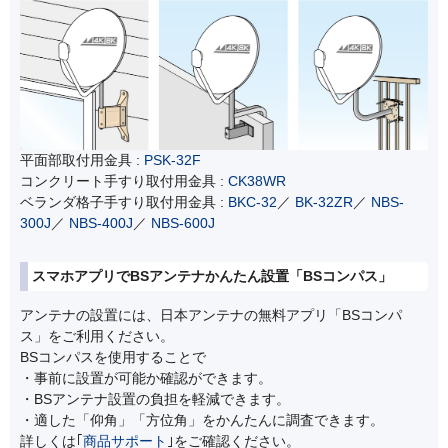
平面部取付用金具 :
PSK-32F
コンクリート手すり取付用金具 :
CK38WR
ベランダ格子手すり取付用金具 :
BKC-32
／
BK-32ZR
／
NBS-
300J
／
NBS-400J
／
NBS-600J
スマホアプリでBSアンテナかんたん設置「BSコンパス」
アンテナの設置には、日本アンテナの無料アプリ「BSコンパ
ス」をご利用ください。
BSコンパスを使用することで
・事前に設置が可能か確認ができます。
・BSアンテナ設置の負担を軽減できます。
・適した「仰角」「方位角」をかんたんに調査できます。
詳しくは｢
商品サポート
｣をご確認ください。