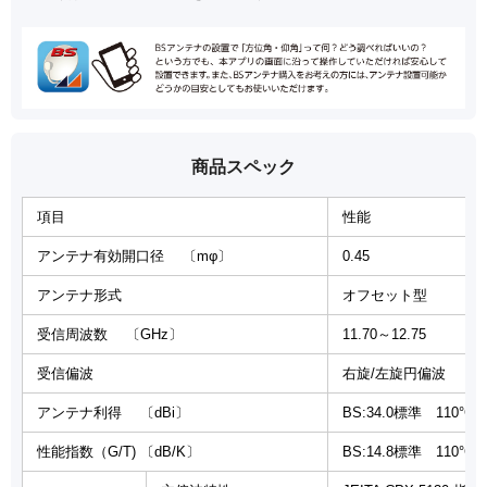
商品スペック
項目
性能
アンテナ有効開口径 〔mφ〕
0.45
アンテナ形式
オフセット型
受信周波数 〔GHz〕
11.70～12.75
受信偏波
右旋/左旋円偏波
アンテナ利得 〔dBi〕
BS:34.0標準 110°CS
性能指数（G/T) 〔dB/K〕
BS:14.8標準 110°CS