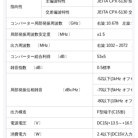
主偏波特性
JEITA CPX-5130
指向性
交差偏波特性
JEITA CPX-513
コンバーター局部発振周波数 〔GHz〕
右旋:10.678 左旋:9.5
局部発振周波数安定度 〔MHz〕
±1.5
出力周波数 〔MHz〕
右旋:1032～2072 左旋
コンバーター総合利得 〔dB〕
53±5
雑音指数 〔dB〕
0.5標準
-52以下(1kHz オフセ
局部発振位相雑音 〔dBc/Hz〕
-70以下(5kHz オフセ
-80以下(10kHz オフセ
出力構造
F型端子(C15形)
電源電圧 〔V〕
DC15(+13.5～+16.5)
消費電力 〔W〕
2.4以下(DC15V入力時)