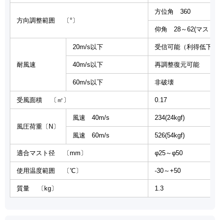
方位角 360
方向調整範囲 〔°〕
仰角 28～62(マスト
20m/s以下
受信可能（利得低下1d
耐風速
40m/s以下
再調整復元可能
60m/s以下
非破壊
受風面積 〔㎡〕
0.17
風速 40m/s
234(24kgf)
風圧荷重〔N〕
風速 60m/s
526(54kgf)
適合マスト径 〔mm〕
φ25～φ50
使用温度範囲 〔℃〕
-30～+50
質量 〔kg〕
1.3