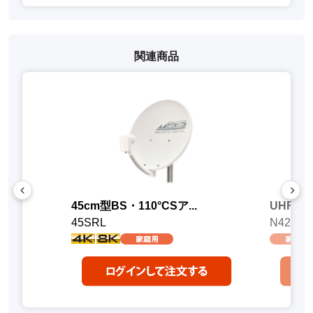
関連商品
45cm型BS・110°CSア...
UHF電
45SRL
N42DU