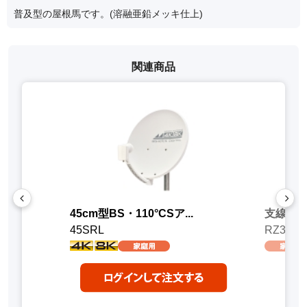
普及型の屋根馬です。(溶融亜鉛メッキ仕上)
関連商品
45cm型BS・110°CSア...
支線止め金
45SRL
RZ32