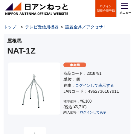
ログイン
新規会員登録
メニュー
トップ
>
テレビ受信用機器
>
設置金具／アクセサリ
>
屋根馬
屋根馬
NAT-1Z
商品コード：2018791
単位：個
在庫：
ログインして表示する
JANコード：4962736187911
¥6,100
標準価格：
(税込 ¥6,710)
納入価格：
ログインして表示