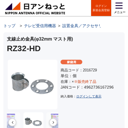
ログイン
新規会員登録
メニュー
トップ
>
テレビ受信用機器
>
設置金具／アクセサリ
>
アンテナ
支線止め金具(φ32mm マスト用)
RZ32-HD
商品コード：2016729
単位：個
在庫：×
※販売終了品
JANコード：4962736167296
納入価格：
ログインして表示