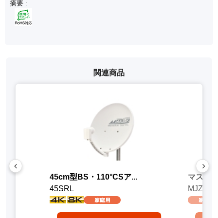
摘要 :
関連商品
45cm型BS・110°CSア...
マスト継ぎ
45SRL
MJZ32-