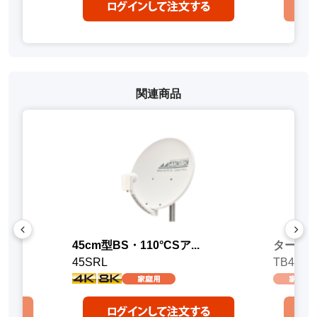
関連商品
45cm型BS・110°CSア...
ターン
45SRL
TB4R-S