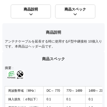
商品説明
商品スペック
商品説明
アンテナケーブルを延長する時に使用するF型中継接栓 10個入り
です。本商品はヘッダー品です。
商品スペック
摘要 :
周波数帯域 〔MHz〕
DC～ 770
770～ 1489
1489～ 2150
挿入損失 〔ｄB以下〕
0.1
0.1
0.1