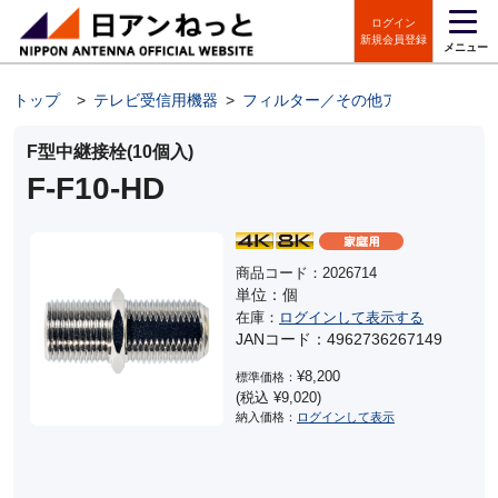
ログイン
新規会員登録
メニュー
トップ
>
テレビ受信用機器
>
フィルター／その他アンテナパーツ
F型中継接栓(10個入)
F-F10-HD
商品コード：2026714
単位：個
在庫：
ログインして表示する
JANコード：4962736267149
¥8,200
標準価格：
(税込 ¥9,020)
納入価格：
ログインして表示