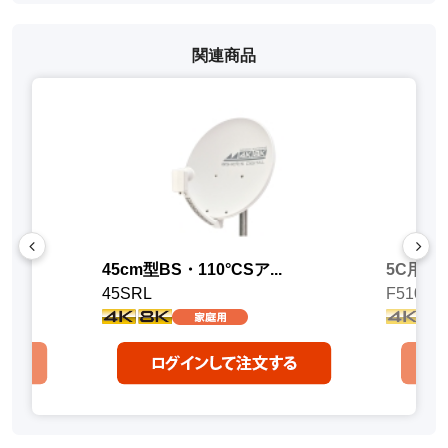
関連商品
.
45cm型BS・110°CSア...
5C用F型
45SRL
F510