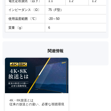
電圧定在波比 〔以下〕
1.1
1.2
1.2
インピーダンス 〔Ω〕
75（F型）
使用温度範囲 〔℃〕
-20～50
質量 〔g〕
6
関連情報
4K・8K放送とは
従来の放送との違い、必要な視聴環境