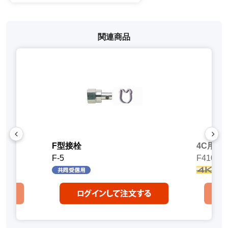
関連商品
F型接栓
4C用F型
F-5
F410