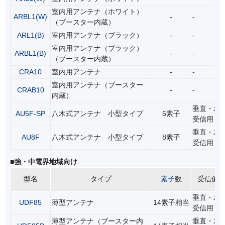
室内用アンテナ（ホワイト）
ARBL1(W)
-
-
（ブースター内蔵）
ARL1(B)
室内用アンテナ（ブラック）
-
-
室内用アンテナ（ブラック）
ARBL1(B)
-
-
（ブースター内蔵）
CRA10
室内用アンテナ
-
-
室内用アンテナ（ブースター
CRAB10
-
-
内蔵）
垂直・水
AU5F-SP
八木式アンテナ 小型タイプ
5素子
受信用
垂直・水
AU8F
八木式アンテナ 小型タイプ
8素子
受信用
■強・中電界地域向け
型名
タイプ
素子
数
受信偏
垂直・水
UDF85
薄型アンテナ
14素子相当
受信用
薄型アンテナ（ブースター内
垂直・水