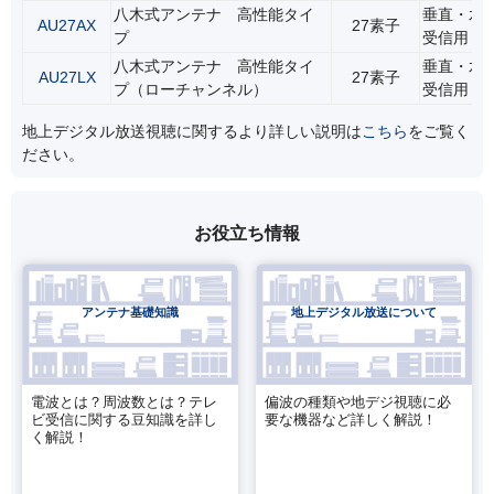
八木式アンテナ 高性能タイ
垂直・水
AU27AX
27素子
プ
受信用
八木式アンテナ 高性能タイ
垂直・水
AU27LX
27素子
プ（ローチャンネル）
受信用
地上デジタル放送視聴に関するより詳しい説明は
こちら
をご覧く
ださい。
お役立ち情報
アンテナ基礎知識
地上デジタル放送について
電波とは？周波数とは？テレ
偏波の種類や地デジ視聴に必
ビ受信に関する豆知識を詳し
要な機器など詳しく解説！
く解説！