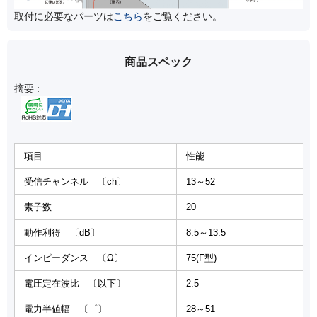
取付に必要なパーツは
こちら
をご覧ください。
商品スペック
摘要 :
項目
性能
受信チャンネル 〔ch〕
13～52
素子数
20
動作利得 〔dB〕
8.5～13.5
インピーダンス 〔Ω〕
75(F型)
電圧定在波比 〔以下〕
2.5
電力半値幅 〔゜〕
28～51