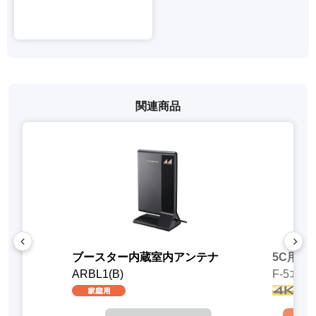
関連商品
ブースター内蔵室内アンテナ
5C用接栓
ARBL1(B)
F-5ｺﾈｸﾀ