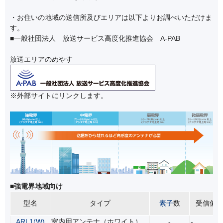
・お住いの地域の送信所及びエリアは以下よりお調べいただけま
す。
■一般社団法人 放送サービス高度化推進協会 A-PAB
放送エリアのめやす
※外部サイトにリンクします。
■強電界地域向け
型名
タイプ
素子
数
受信偏
ARL1(W)
室内用アンテナ（ホワイト）
-
-