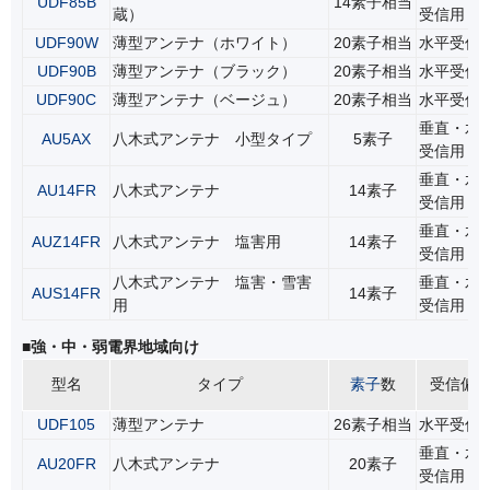
UDF85B
14素子相当
蔵）
受信用
UDF90W
薄型アンテナ（ホワイト）
20素子相当
水平受信
UDF90B
薄型アンテナ（ブラック）
20素子相当
水平受信
UDF90C
薄型アンテナ（ベージュ）
20素子相当
水平受信
垂直・水
AU5AX
八木式アンテナ 小型タイプ
5素子
受信用
垂直・水
AU14FR
八木式アンテナ
14素子
受信用
垂直・水
AUZ14FR
八木式アンテナ 塩害用
14素子
受信用
八木式アンテナ 塩害・雪害
垂直・水
AUS14FR
14素子
用
受信用
■強・中・弱電界地域向け
型名
タイプ
素子
数
受信偏
UDF105
薄型アンテナ
26素子相当
水平受信
垂直・水
AU20FR
八木式アンテナ
20素子
受信用