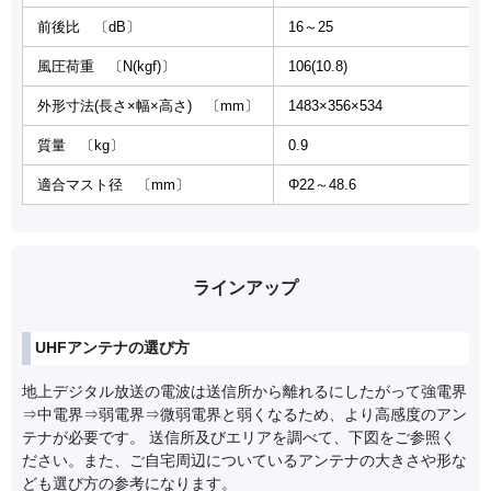
前後比 〔dB〕
16～25
風圧荷重 〔N(kgf)〕
106(10.8)
外形寸法(長さ×幅×高さ) 〔mm〕
1483×356×534
質量 〔kg〕
0.9
適合マスト径 〔mm〕
Φ22～48.6
ラインアップ
UHFアンテナの選び方
地上デジタル放送の電波は送信所から離れるにしたがって強電界
⇒中電界⇒弱電界⇒微弱電界と弱くなるため、より高感度のアン
テナが必要です。 送信所及びエリアを調べて、下図をご参照く
ださい。また、ご自宅周辺についているアンテナの大きさや形な
ども選び方の参考になります。