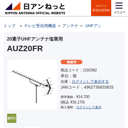
ログイン
新規会員登録
メニュー
トップ
>
テレビ受信用機器
>
アンテナ
>
UHFアンテナ
20素子UHFアンテナ塩害用
AUZ20FR
商品コード：2183382
単位：個
在庫：
ログインして表示する
JANコード：4962736833825
¥14,700
標準価格：
(税込 ¥16,170)
納入価格：
ログインして表示