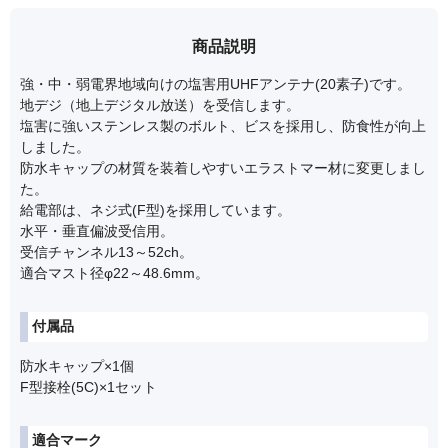
商品説明
強・中・弱電界地域向けの塩害用UHFアンテナ(20素子)です。
地デジ（地上デジタル放送）を受信します。
塩害に強いステンレス製のボルト、ビスを採用し、防食性が向上
しました。
防水キャップの材質を装着しやすいエラストマー材に変更しまし
た。
給電部は、ネジ式(F型)を採用しています。
水平・垂直偏波受信用。
受信チャンネル13～52ch。
適合マスト径φ22～48.6mm。
付属品
防水キャップ×1個
F型接栓(5C)×1セット
適合マーク