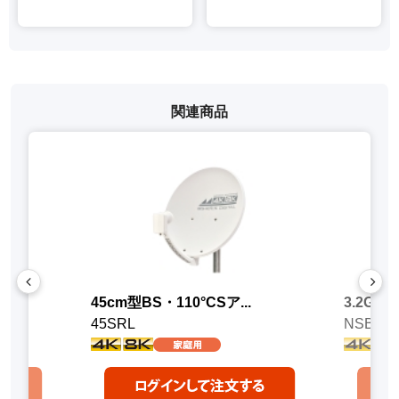
関連商品
.
45cm型BS・110°CSア...
3.2GHz
45SRL
NSB42