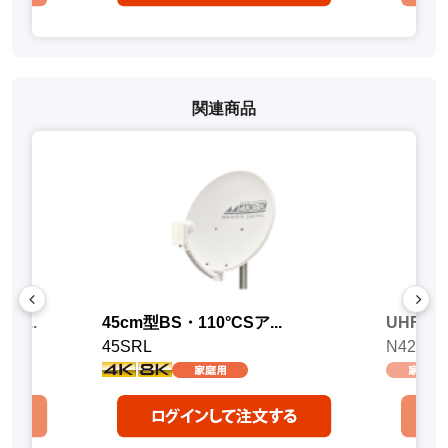
関連商品
界...
45cm型BS・110°CSア...
UHF電
45SRL
N42DU