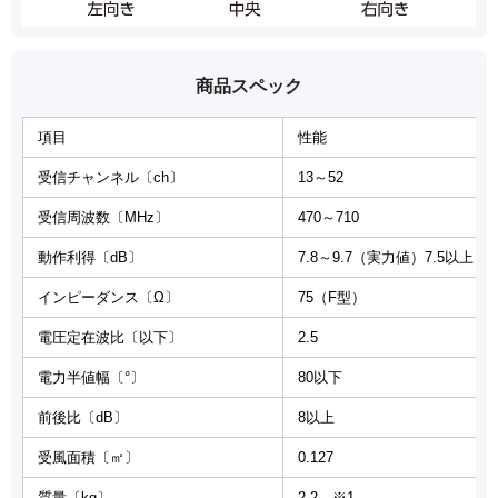
商品スペック
項目
性能
受信チャンネル〔ch〕
13～52
受信周波数〔MHz〕
470～710
動作利得〔dB〕
7.8～9.7（実力値）7.5以上
インピーダンス〔Ω〕
75（F型）
電圧定在波比〔以下〕
2.5
電力半値幅〔°〕
80以下
前後比〔dB〕
8以上
受風面積〔㎡〕
0.127
質量〔kg〕
2.2 ※1