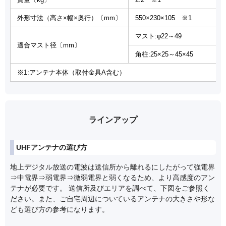
外形寸法（高さ×幅×奥行）〔mm〕
550×230×105 ※1
マスト:φ22～49
適合マスト径〔mm〕
角柱:25×25～45×45
※1:アンテナ本体（取付金具A含む）
ラインアップ
UHFアンテナの選び方
地上デジタル放送の電波は送信所から離れるにしたがって強電界
⇒中電界⇒弱電界⇒微弱電界と弱くなるため、より高感度のアン
テナが必要です。 送信所及びエリアを調べて、下図をご参照く
ださい。また、ご自宅周辺についているアンテナの大きさや形な
ども選び方の参考になります。