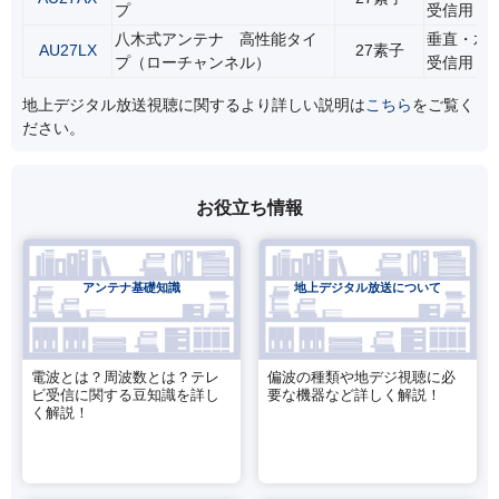
プ
受信用
八木式アンテナ 高性能タイ
垂直・水
AU27LX
27素子
プ（ローチャンネル）
受信用
地上デジタル放送視聴に関するより詳しい説明は
こちら
をご覧く
ださい。
お役立ち情報
アンテナ基礎知識
地上デジタル放送について
電波とは？周波数とは？テレ
偏波の種類や地デジ視聴に必
ビ受信に関する豆知識を詳し
要な機器など詳しく解説！
く解説！