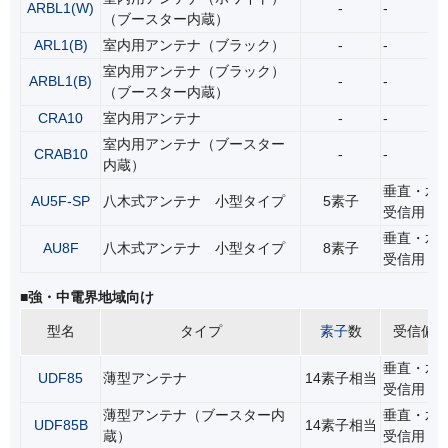
ARBL1(W)
-
-
（ブースター内蔵）
ARL1(B)
室内用アンテナ（ブラック）
-
-
室内用アンテナ（ブラック）
ARBL1(B)
-
-
（ブースター内蔵）
CRA10
室内用アンテナ
-
-
室内用アンテナ（ブースター
CRAB10
-
-
内蔵）
垂直・水
AU5F-SP
八木式アンテナ 小型タイプ
5素子
受信用
垂直・水
AU8F
八木式アンテナ 小型タイプ
8素子
受信用
■強・中電界地域向け
型名
タイプ
素子
数
受信偏
垂直・水
UDF85
薄型アンテナ
14素子相当
受信用
薄型アンテナ（ブースター内
垂直・水
UDF85B
14素子相当
蔵）
受信用