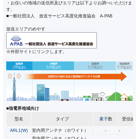
・お住いの地域の送信所及びエリアは以下よりお調べいただけま
す。
■一般社団法人 放送サービス高度化推進協会 A-PAB
放送エリアのめやす
※外部サイトにリンクします。
■強電界地域向け
型名
タイプ
素子
数
受信偏
ARL1(W)
室内用アンテナ（ホワイト）
-
-
室内用アンテナ（ホワイト）