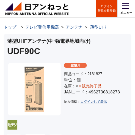
ログイン
新規会員登録
メニュー
トップ
>
テレビ受信用機器
>
アンテナ
>
薄型UHFアンテナ
薄型UHFアンテナ(中･強電界地域向け)
UDF90C
商品コード：2181827
単位：個
在庫：×
※販売終了品
JANコード：4962736818273
納入価格：
ログインして表示