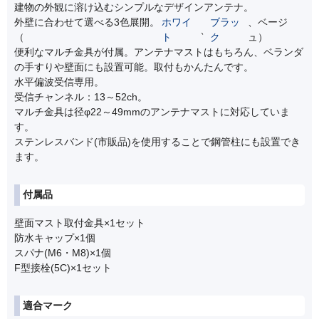
建物の外観に溶け込むシンプルなデザインアンテナ。
外壁に合わせて選べる3色展開。
ホワイ
ブラッ
、ベージ
、
（
ト
ク
ュ）
便利なマルチ金具が付属。アンテナマストはもちろん、ベランダ
の手すりや壁面にも設置可能。取付もかんたんです。
水平偏波受信専用。
受信チャンネル：13～52ch。
マルチ金具は径φ22～49mmのアンテナマストに対応していま
す。
ステンレスバンド(市販品)を使用することで鋼管柱にも設置でき
ます。
付属品
壁面マスト取付金具×1セット
防水キャップ×1個
スパナ(M6・M8)×1個
F型接栓(5C)×1セット
適合マーク