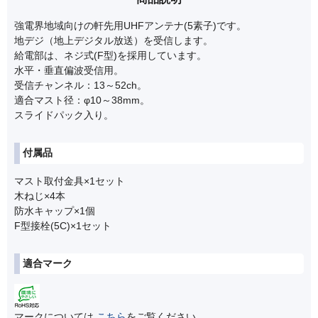
強電界地域向けの軒先用UHFアンテナ(5素子)です。
地デジ（地上デジタル放送）を受信します。
給電部は、ネジ式(F型)を採用しています。
水平・垂直偏波受信用。
受信チャンネル：13～52ch。
適合マスト径：φ10～38mm。
スライドパック入り。
付属品
マスト取付金具×1セット
木ねじ×4本
防水キャップ×1個
F型接栓(5C)×1セット
適合マーク
マークについては
こちら
をご覧ください。