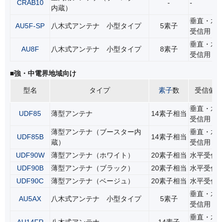
CRAB10
-
-
内蔵）
垂直・水
AU5F-SP
八木式アンテナ 小型タイプ
5素子
受信用
垂直・水
AU8F
八木式アンテナ 小型タイプ
8素子
受信用
■強・中電界地域向け
型名
タイプ
素子
数
受信偏
垂直・水
UDF85
薄型アンテナ
14素子相当
受信用
薄型アンテナ（ブースター内
垂直・水
UDF85B
14素子相当
蔵）
受信用
UDF90W
薄型アンテナ（ホワイト）
20素子相当
水平受信
UDF90B
薄型アンテナ（ブラック）
20素子相当
水平受信
UDF90C
薄型アンテナ（ベージュ）
20素子相当
水平受信
垂直・水
AU5AX
八木式アンテナ 小型タイプ
5素子
受信用
垂直・水
AU14FR
八木式アンテナ
14素子