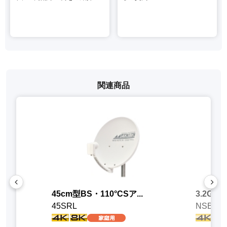
関連商品
下）
45cm型BS・110°CSア...
3.2GHz
45SRL
NSB42