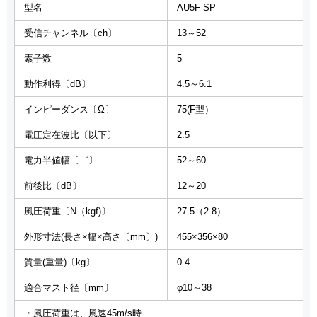
型名
AU5F-SP
受信チャンネル〔ch〕
13～52
素子数
5
動作利得〔dB〕
4.5～6.1
インピーダンス〔Ω〕
75(F型）
電圧定在波比〔以下〕
2.5
電力半値幅〔゜〕
52～60
前後比〔dB〕
12～20
風圧荷重〔N（kgf)〕
27.5（2.8）
外形寸法(長さ×幅×高さ〔mm〕)
455×356×80
質量(重量)〔kg〕
0.4
適合マスト径〔mm〕
φ10～38
・風圧荷重は、風速45m/s時