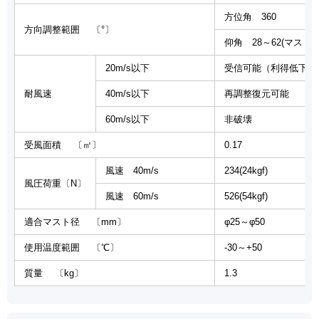
方位角 360
方向調整範囲 〔°〕
仰角 28～62(マスト
20m/s以下
受信可能（利得低下1d
耐風速
40m/s以下
再調整復元可能
60m/s以下
非破壊
受風面積 〔㎡〕
0.17
風速 40m/s
234(24kgf)
風圧荷重〔N〕
風速 60m/s
526(54kgf)
適合マスト径 〔mm〕
φ25～φ50
使用温度範囲 〔℃〕
-30～+50
質量 〔kg〕
1.3