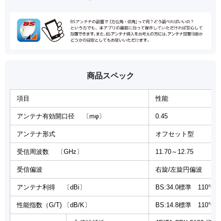
商品スペック
項目
性能
アンテナ有効開口径 〔mφ〕
0.45
アンテナ形式
オフセット型
受信周波数 〔GHz〕
11.70～12.75
受信偏波
右旋/左旋円偏波
アンテナ利得 〔dBi〕
BS:34.0標準 110°CS
性能指数（G/T) 〔dB/K〕
BS:14.8標準 110°CS