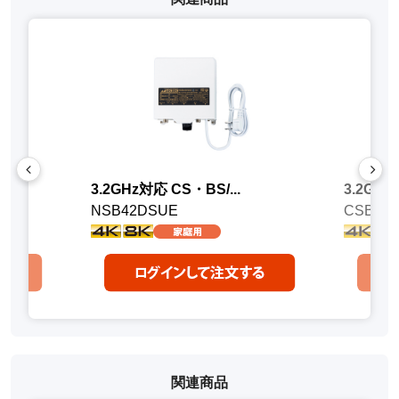
3.2GHz対応 CS・BS/...
3.2GHz
NSB42DSUE
CSBE2
関連商品