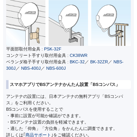
平面部取付用金具 :
PSK-32F
コンクリート手すり取付用金具 :
CK38WR
ベランダ格子手すり取付用金具 :
BKC-32
／
BK-32ZR
／
NBS-
300J
／
NBS-400J
／
NBS-600J
スマホアプリでBSアンテナかんたん設置「BSコンパス」
アンテナの設置には、日本アンテナの無料アプリ「BSコンパ
ス」をご利用ください。
BSコンパスを使用することで
・事前に設置が可能か確認ができます。
・BSアンテナ設置の負担を軽減できます。
・適した「仰角」「方位角」をかんたんに調査できます。
詳しくは｢
商品サポート
｣をご確認ください。