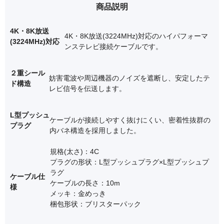
商品説明
4K・8K放送
4K・8K放送(3224MHz)対応のハイパフォーマ
(3224MHz)対応
ンステレビ接続ケーブルです。
２重シール
妨害電波や周辺機器のノイズを遮断し、安定したテ
ド構造
レビ信号を伝送します。
L型プッシュ
ケーブルが接続しやすく抜けにくい、密着性抜群の
プラグ
内バネ構造を採用しました。
規格(太さ)：4C
プラグの形状：L型プッシュプラグ×L型プッシュプ
ラグ
ケーブル仕
ケーブルの長さ：10m
様
メッキ：金めっき
梱包形状：ブリスターパック