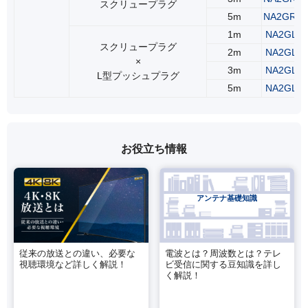
スクリュープラグ
5m
NA2GRS
1m
NA2GLR
スクリュープラグ
2m
NA2GLR
×
3m
NA2GLR
L型プッシュプラグ
5m
NA2GLR
お役立ち情報
アンテナ基礎知識
従来の放送との違い、必要な
電波とは？周波数とは？テレ
視聴環境など詳しく解説！
ビ受信に関する豆知識を詳し
く解説！