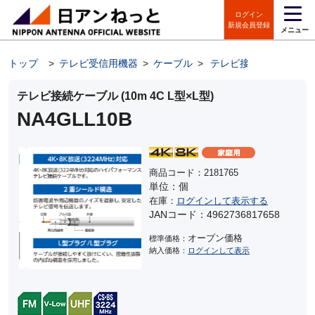
ログイン
新規会員登録
メニュー
トップ
>
テレビ受信用機器
>
ケーブル
>
テレビ接続ケーブル
テレビ接続ケーブル (10m 4C L型×L型)
NA4GLL10B
商品コード：2181765
単位：個
在庫：
ログインして表示する
JANコード：4962736817658
オープン価格
標準価格：
納入価格：
ログインして表示