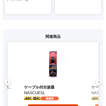
関連商品
I...
ケーブル付分波器
ケーブ
NASCUESL
NASUE