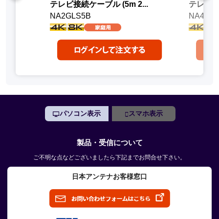
テレビ接続ケーブル (5m 2...
テレビ接続
NA2GLS5B
NA4NL
パソコン表示
スマホ表示
製品・受信について
ご不明な点などございましたら下記までお問合せ下さい。
日本アンテナお客様窓口