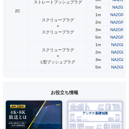
ストレートプッシュプラグ
5m
NA2GSS
2C
1m
NA2GRS
スクリュープラグ
2m
NA2GRS
×
3m
NA2GRS
スクリュープラグ
5m
NA2GRS
1m
NA2GLR
スクリュープラグ
2m
NA2GLR
×
3m
NA2GLR
L型プッシュプラグ
5m
NA2GLR
お役立ち情報
アンテナ基礎知識