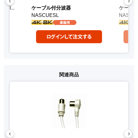
I...
ケーブル付分波器
ケーブ
NASCUESL
NASUE
関連商品