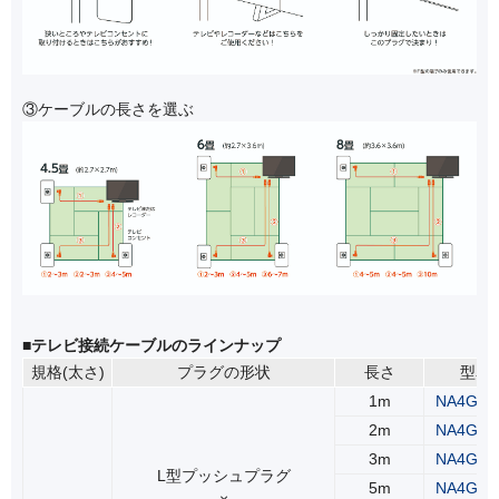
③ケーブルの長さを選ぶ
■テレビ接続ケーブルのラインナップ
規格(太さ)
プラグの形状
長さ
型名
1m
NA4GLS
2m
NA4GLS
3m
NA4GLS
L型プッシュプラグ
5m
NA4GLS
×