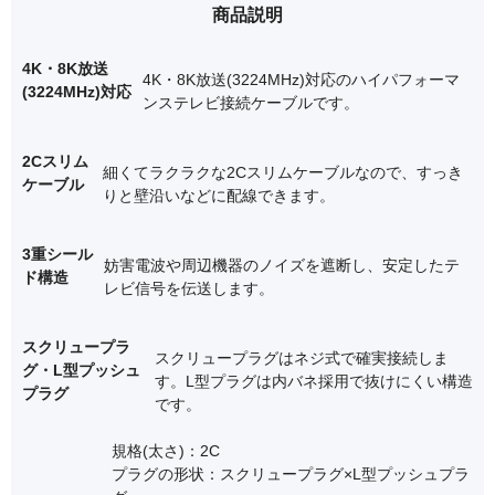
商品説明
4K・8K放送
4K・8K放送(3224MHz)対応のハイパフォーマ
(3224MHz)対応
ンステレビ接続ケーブルです。
2Cスリム
細くてラクラクな2Cスリムケーブルなので、すっき
ケーブル
りと壁沿いなどに配線できます。
3重シール
妨害電波や周辺機器のノイズを遮断し、安定したテ
ド構造
レビ信号を伝送します。
スクリュープラ
スクリュープラグはネジ式で確実接続しま
グ・L型プッシュ
す。L型プラグは内バネ採用で抜けにくい構造
プラグ
です。
規格(太さ)：2C
プラグの形状：スクリュープラグ×L型プッシュプラ