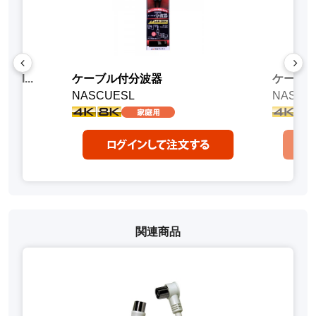
I...
ケーブル付分波器
ケーブ
NASCUESL
NASUE
関連商品