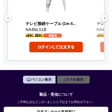
テレビ接続ケーブル (1m 4...
テレビ接続
NA4NLS1B
NA4NL
パソコン表示
スマホ表示
製品・受信について
ご不明な点などございましたら下記までお問合せ下さい。
日本アンテナお客様窓口