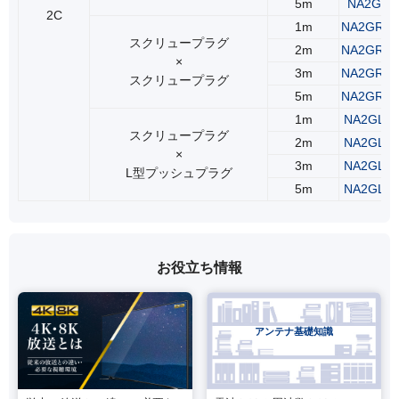
5m
NA2GSS
2C
1m
NA2GRS
スクリュープラグ
2m
NA2GRS
×
3m
NA2GRS
スクリュープラグ
5m
NA2GRS
1m
NA2GLR
スクリュープラグ
2m
NA2GLR
×
3m
NA2GLR
L型プッシュプラグ
5m
NA2GLR
お役立ち情報
アンテナ基礎知識